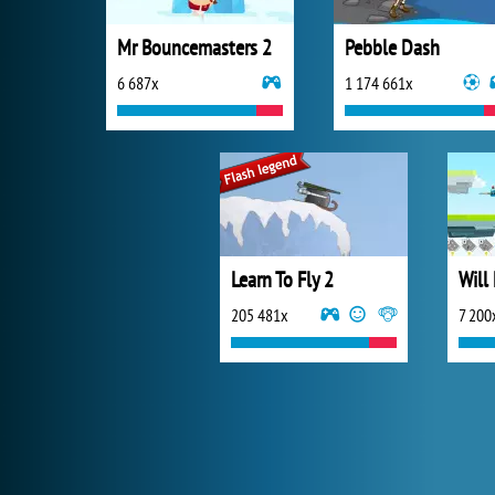
Mr Bouncemasters 2
Pebble Dash
6 687x
1 174 661x
Learn To Fly 2
Will
205 481x
7 200