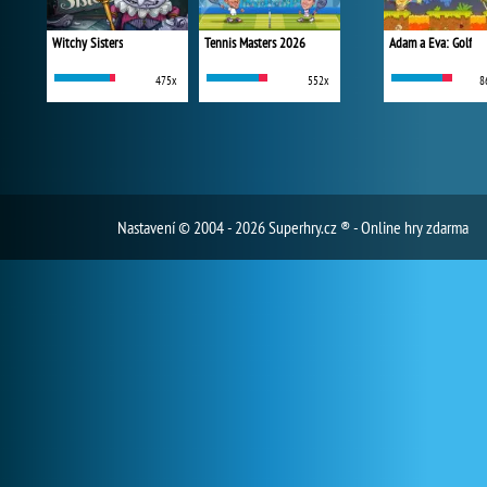
Witchy Sisters
Tennis Masters 2026
Adam a Eva: Golf
475x
552x
8
Nastavení
© 2004 - 2026 Superhry.cz ® - Online hry zdarma