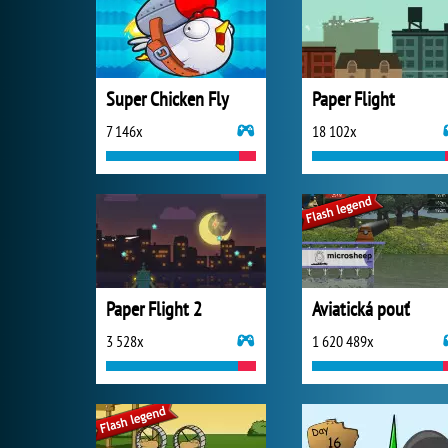
Super Chicken Fly
Paper Flight
7 146x
18 102x
Paper Flight 2
Aviatická pouť
3 528x
1 620 489x