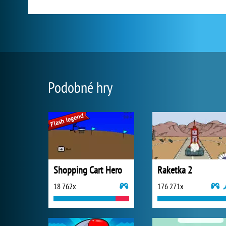
Podobné hry
Shopping Cart Hero
Raketka 2
18 762x
176 271x