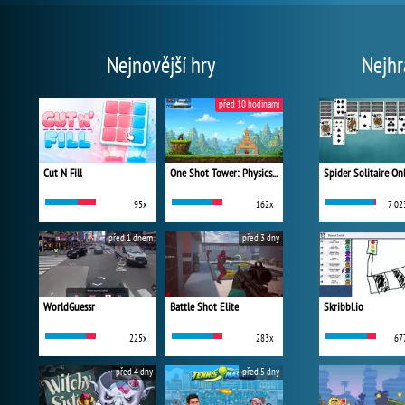
Nejnovější hry
Nejhr
před 10 hodinami
Cut N Fill
One Shot Tower: Physics Destroyer
Spider Solitaire On
95x
162x
7 02
před 1 dnem
před 3 dny
WorldGuessr
Battle Shot Elite
Skribbl.io
225x
283x
67
před 4 dny
před 5 dny