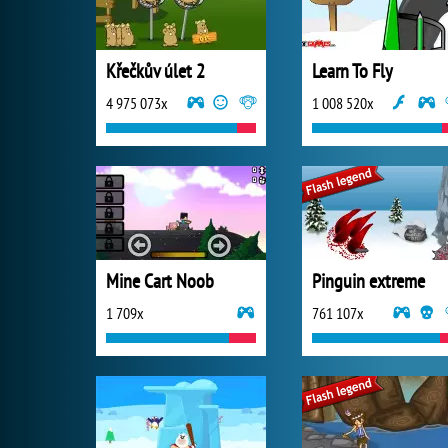
Křečkův úlet 2
Learn To Fly
4 975 073x
1 008 520x
Mine Cart Noob
Pinguin extreme
1 709x
761 107x