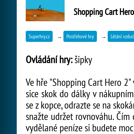
Shopping Cart Hero
Superhry.cz
→
Postřehové hry
→
Létání vzdu
Ovládání hry:
šipky
Ve hře "Shopping Cart Hero 2" v
sice skok do dálky v nákupním 
se z kopce, odrazte se na skok
snažte udržet rovnováhu. Čím d
vydělané peníze si budete moci