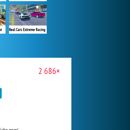
or
Real Cars Extreme Racing
2 686×
jako první.