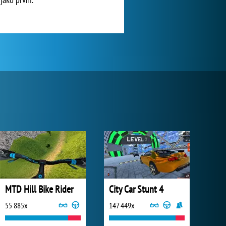
MTD Hill Bike Rider
City Car Stunt 4
55 885x
147 449x