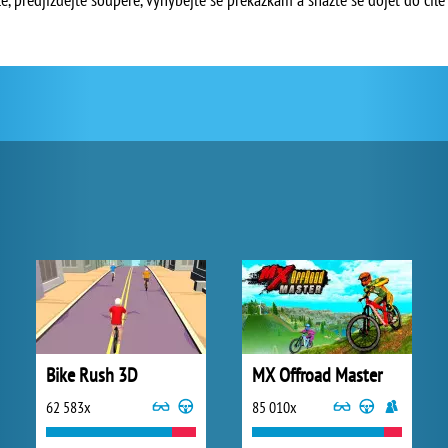
Bike Rush 3D
MX Offroad Master
62 583x
85 010x