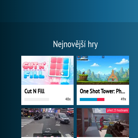
Nejnovější hry
Cut N Fill
One Shot Tower: Physics Destroyer
48x
49x
před 23 hodinami