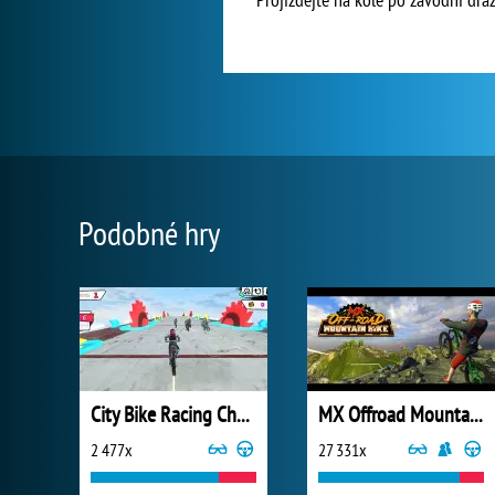
Podobné hry
City Bike Racing Champion
MX Offroad Mountain Bike
2 477x
27 331x