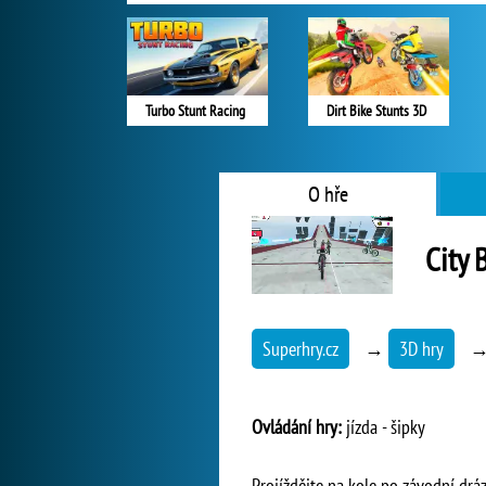
Turbo Stunt Racing
Dirt Bike Stunts 3D
O hře
City 
Superhry.cz
→
3D hry
Ovládání hry:
jízda - šipky
Projíždějte na kole po závodní dráz