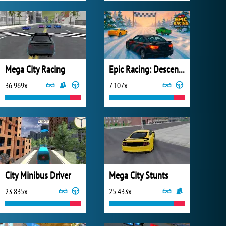
Mega City Racing
Epic Racing: Descent on Cars
36 969x
7 107x
City Minibus Driver
Mega City Stunts
23 835x
25 433x