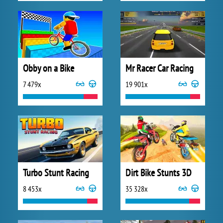
Obby on a Bike
Mr Racer Car Racing
7 479x
19 901x
Turbo Stunt Racing
Dirt Bike Stunts 3D
8 453x
35 328x