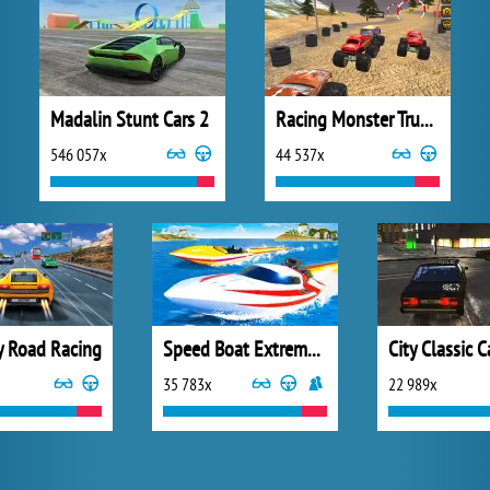
Madalin Stunt Cars 2
Racing Monster Truck Game 3D
546 057x
44 537x
 Road Racing
Speed Boat Extreme Racing
35 783x
22 989x