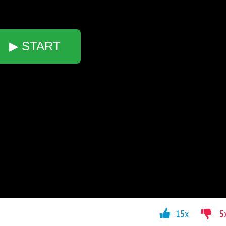
▶ START
15x
5