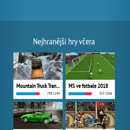
Nejhranější hry včera
Mountain Truck Transport
MS ve fotbale 2018
298 124x
333 150x