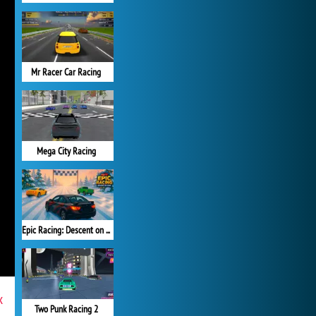
Mr Racer Car Racing
Mega City Racing
Epic Racing: Descent on Cars
x
Two Punk Racing 2