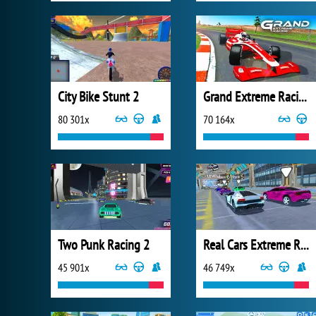
City Bike Stunt 2
Grand Extreme Racing
80 301x
70 164x
Two Punk Racing 2
Real Cars Extreme Racing
45 901x
46 749x