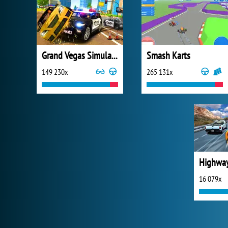
Grand Vegas Simulator
Smash Karts
149 230x
265 131x
Highway
16 079x