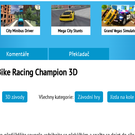
City Minibus Driver
Mega City Stunts
Grand Vegas Simulat
Komentáře
Překladač
Bike Racing Champion 3D
→
3D závody
Všechny kategorie:
Závodní hry
Jízda na kole
e, předjíždějte soupeře, vyhýbejte se překážkám a snažte se dojet do cíle 