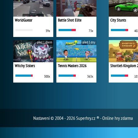
WorldGuessr
Battle Shot Elite
City Stunts
39x
73x
40
před 1 dnem
před 3 dny
Witchy Sisters
Tennis Masters 2026
Shortie's Kingdom 
300x
363x
10
Nastavení
© 2004 - 2026 Superhry.cz ® - Online hry zdarma