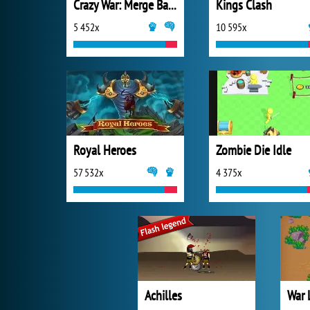
Crazy War: Merge Battle
Kings Clash
5 452x
10 595x
Royal Heroes
Zombie Die Idle
57 532x
4 375x
Achilles
War 