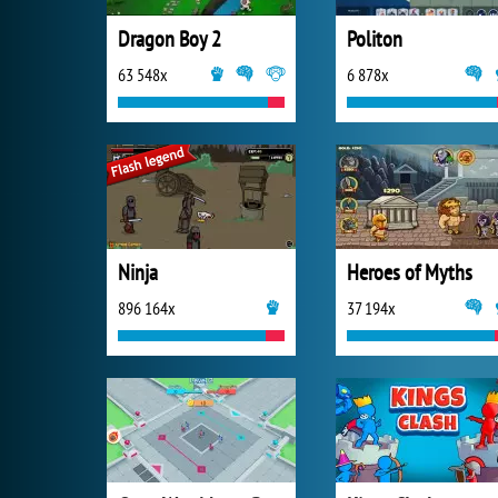
Dragon Boy 2
Politon
63 548x
6 878x
Ninja
Heroes of Myths
896 164x
37 194x