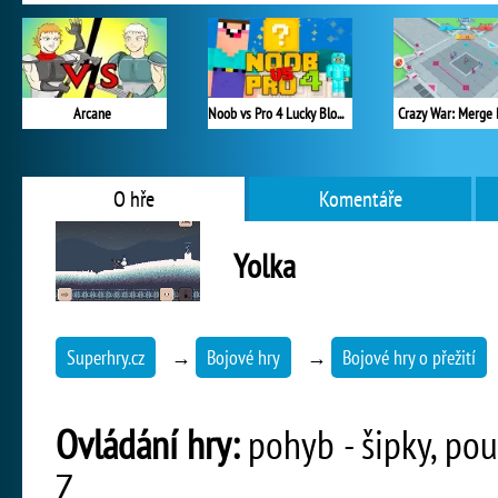
Arcane
Noob vs Pro 4 Lucky Block
Crazy War: Merge 
O hře
Komentáře
Yolka
Superhry.cz
→
Bojové hry
→
Bojové hry o přežití
Ovládání hry:
pohyb - šipky, použ
Z