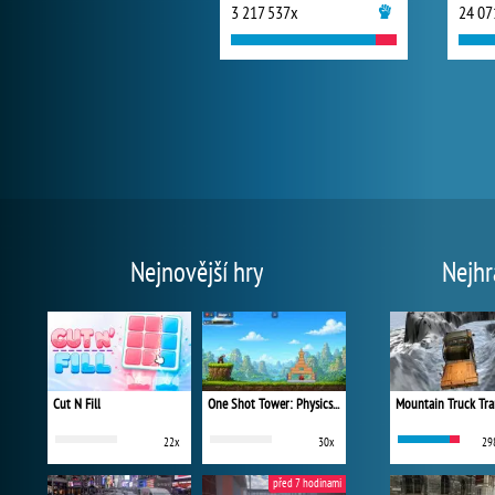
3 217 537x
24 07
Nejnovější hry
Nejhr
Cut N Fill
One Shot Tower: Physics Destroyer
Mountain Truck Tra
22x
30x
29
před 7 hodinami