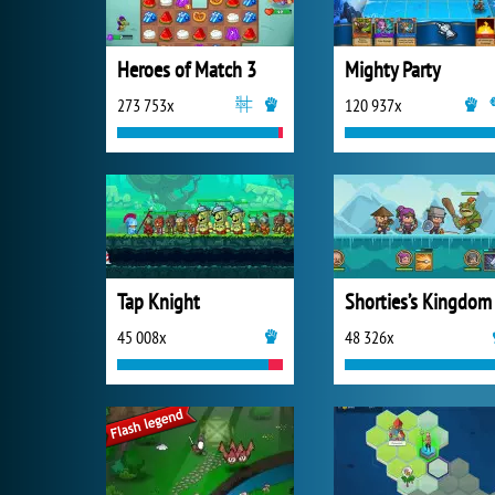
Heroes of Match 3
Mighty Party
273 753x
120 937x
Tap Knight
Shorties’s Kingdom
45 008x
48 326x