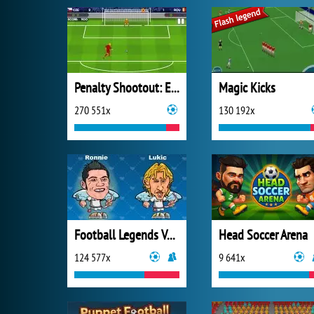
Penalty Shootout: Euro Cup 2016
Magic Kicks
270 551x
130 192x
Football Legends Valentine Edition
Head Soccer Arena
124 577x
9 641x