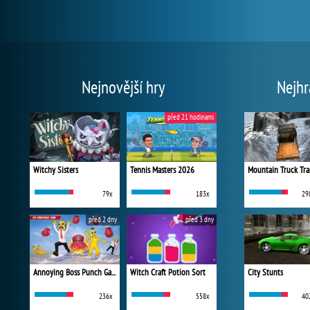
Nejnovější hry
Nejhr
před 21 hodinami
Witchy Sisters
Tennis Masters 2026
Mountain Truck Tra
79x
183x
29
před 2 dny
před 3 dny
Annoying Boss Punch Game
Witch Craft Potion Sort
City Stunts
236x
558x
40