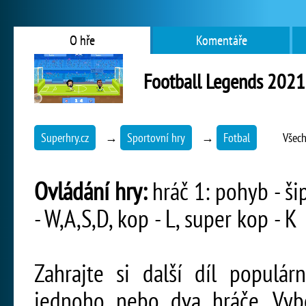
O hře
Komentáře
Football Legends 2021
Superhry.cz
→
Sportovní hry
→
Fotbal
Všech
Ovládání hry:
hráč 1: pohyb - šip
- W,A,S,D, kop - L, super kop - K
Zahrajte si další díl populár
jednoho nebo dva hráče. Vybe