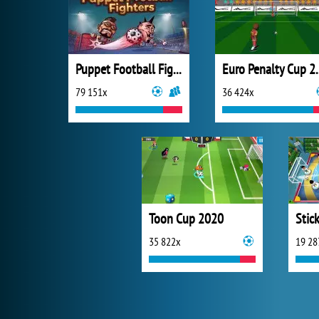
Puppet Football Fighters
Euro Pen
79 151x
36 424x
Toon Cup 2020
Stic
35 822x
19 28