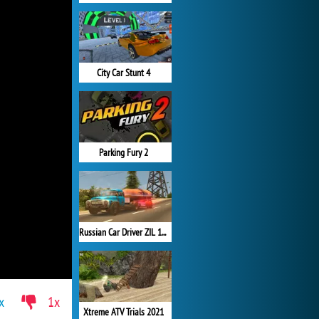
City Car Stunt 4
Parking Fury 2
Russian Car Driver ZIL 130
x
1x
Xtreme ATV Trials 2021