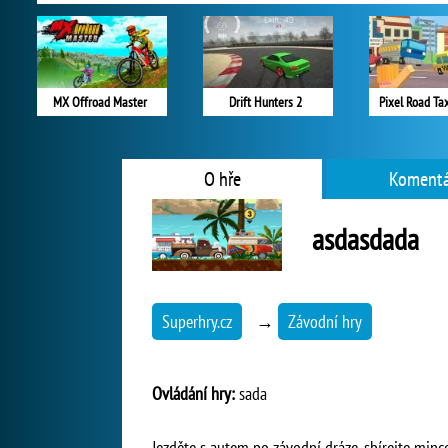
MX Offroad Master
Drift Hunters 2
Pixel Road Ta
O hře
Komentá
asdasdada
Superhry.cz
→
Závodní hry
Ovládání hry:
sada
Jezděte s autem po závodní dráze, sbírejte mince,