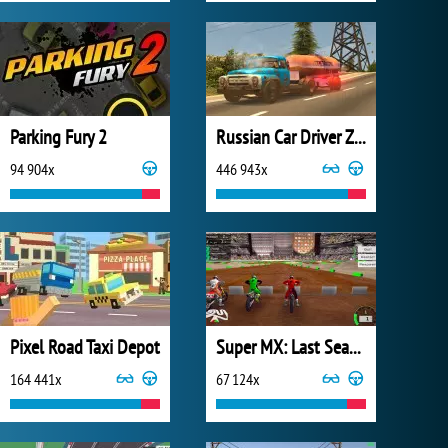
Parking Fury 2
Russian Car Driver ZIL 130
94 904x
446 943x
Pixel Road Taxi Depot
Super MX: Last Season
164 441x
67 124x