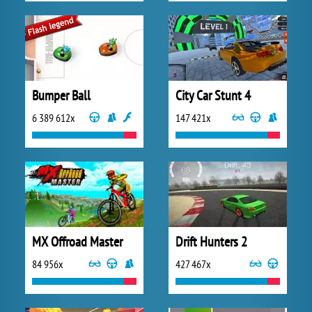
Bumper Ball
City Car Stunt 4
6 389 612x
147 421x
MX Offroad Master
Drift Hunters 2
84 956x
427 467x