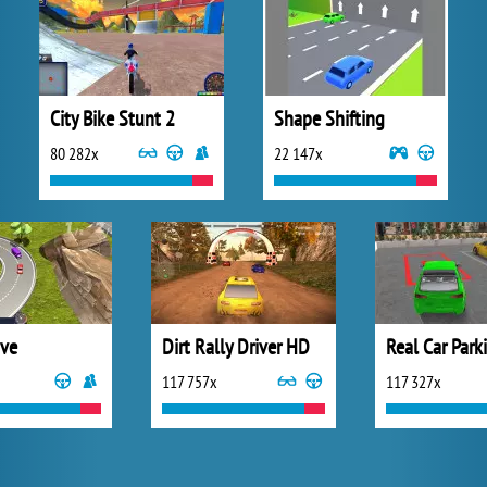
City Bike Stunt 2
Shape Shifting
80 282x
22 147x
ive
Dirt Rally Driver HD
Real Car Park
117 757x
117 327x