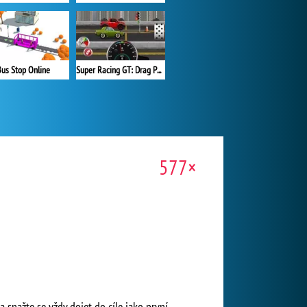
us Stop Online
Super Racing GT: Drag Pro
577×
a snažte se vždy dojet do cíle jako první.