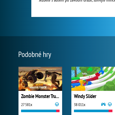
Podobné hry
Zombie Monster Truck
Windy Slider
27 581x
38 011x