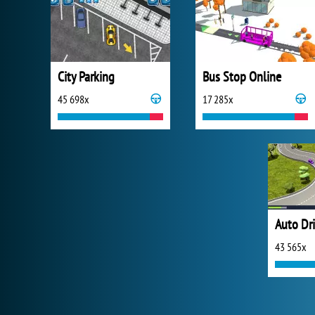
City Parking
Bus Stop Online
45 698x
17 285x
Auto Dr
43 565x