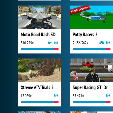
Moto Road Rash 3D
Potty Racers 2
310 229x
2 156 362x
Xtreme ATV Trials 2021
Super Racing GT: Drag Pro
17 039x
35 471x