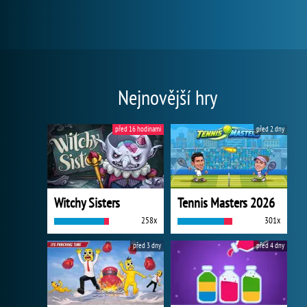
Nejnovější hry
před 16 hodinami
před 2 dny
Witchy Sisters
Tennis Masters 2026
258x
301x
před 3 dny
před 4 dny