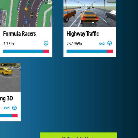
Formula Racers
Highway Traffic
3 139x
237 969x
ing 3D