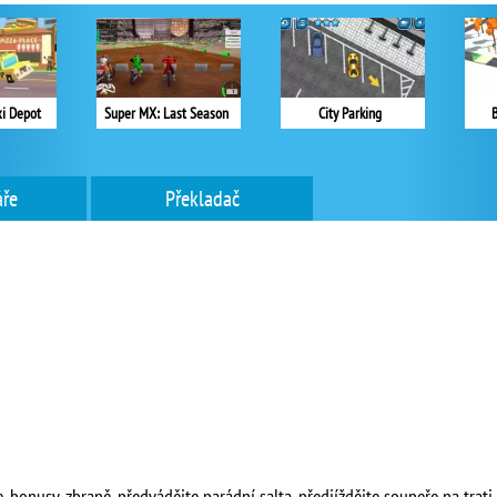
xi Depot
Super MX: Last Season
City Parking
B
ře
Překladač
 bonusy, zbraně, předvádějte parádní salta, předjíždějte soupeře na trati 