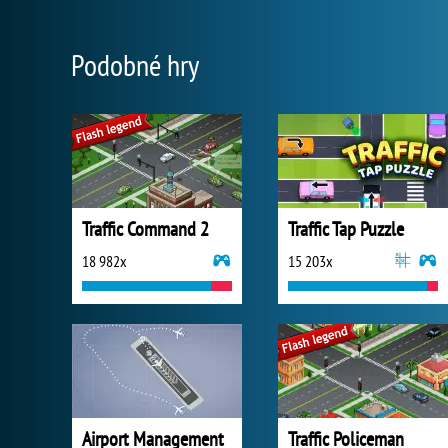
Podobné hry
Traffic Command 2
Traffic Tap Puzzle
18 982x
15 203x
Airport Management
Traffic Policeman