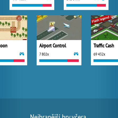
coon
Airport Control
Traffic Cash
7 802x
69 432x
Nejhranější hry včera