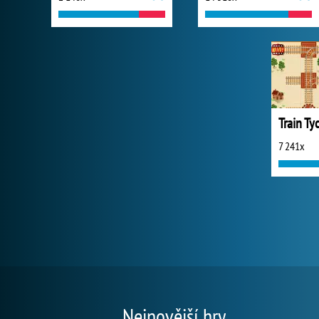
Train Ty
7 241x
Nejnovější hry