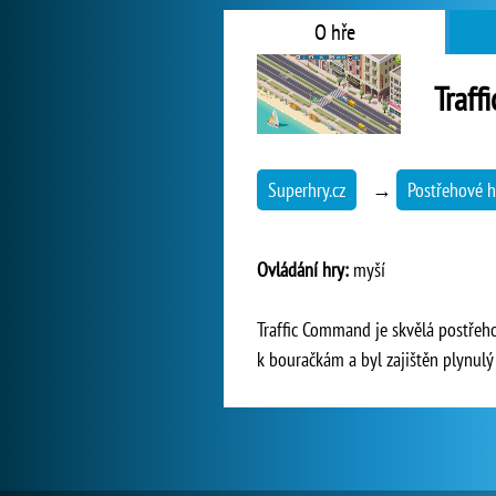
O hře
Traf
Superhry.cz
→
Postřehové h
Ovládání hry:
myší
Traffic Command je skvělá postřeh
k bouračkám a byl zajištěn plynulý