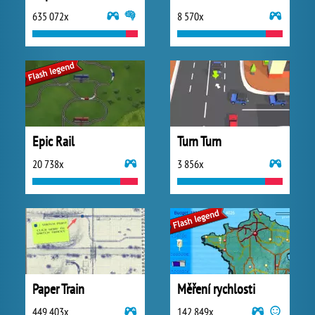
635 072x
8 570x
Epic Rail
Turn Turn
20 738x
3 856x
Paper Train
Měření rychlosti
449 403x
142 849x