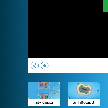
Harbor Operator
Air Traffic Control