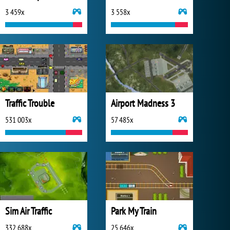
3 459x
3 558x
Traffic Trouble
Airport Madness 3
531 003x
57 485x
Sim Air Traffic
Park My Train
332 688x
25 646x