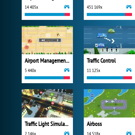
14 405x
451 169x
Airport Management 2
Traffic Control
5 440x
11 125x
Traffic Light Simulator 3D
Airboss
2 146x
14 518x