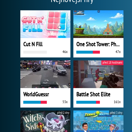
Cut N Fill
One Shot Tower: Physics Destroyer
46x
47x
před 18 hodinami
WorldGuessr
Battle Shot Elite
53x
161x
před 2 dny
před 3 dny