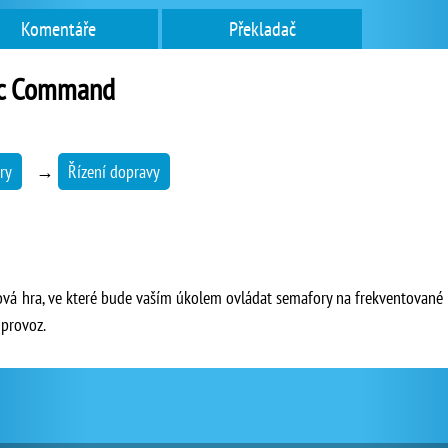
Komentáře
Překladač
fic Command
ry
→
Řízení dopravy
ová hra, ve které bude vaším úkolem ovládat semafory na frekventované s
 provoz.