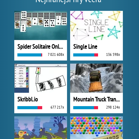
Spider Solitaire Online
Single Line
7 021 608x
136 598x
Skribbl.io
Mountain Truck Transport
677 217x
298 124x