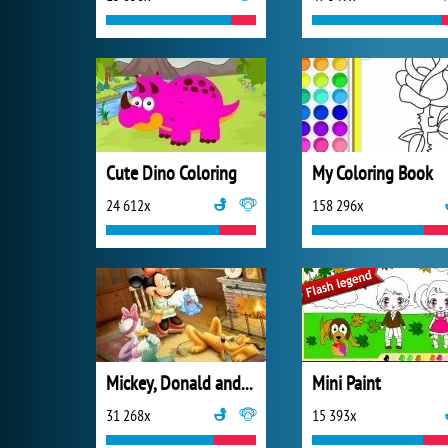
Cute Dino Coloring
My Coloring Book
24 612x
158 296x
Mickey, Donald and Goofy Coloring
Mini Paint
31 268x
15 393x