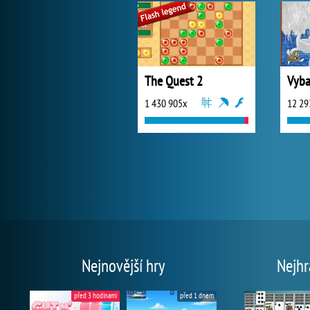
The Quest 2
1 430 905x
12 29
Nejnovější hry
Nejhr
před 3 hodinami
před 1 dnem