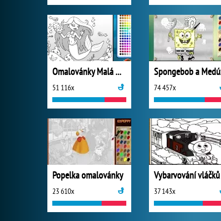
Omalovánky Malá Mořská Víla
Spongebob a Medú
51 116x
74 457x
Popelka omalovánky
Vybarvování vláčků
23 610x
37 143x