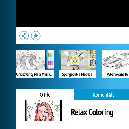
Omalovánky Malá Mořská Víla
Spongebob a Medúza
Vybarvování 16 
O hře
Komentáře
Relax Coloring