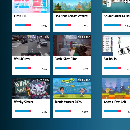
Cut N Fill
One Shot Tower: Physics Destroyer
Spider Solitaire On
119x
229x
7 02
před 3 dny
před 4 dny
WorldGuessr
Battle Shot Elite
Skribbl.io
276x
319x
67
před 5 dny
před 6 dny
Witchy Sisters
Tennis Masters 2026
Adam a Eva: Golf
528x
596x
8