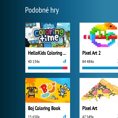
Podobné hry
HelloKids Coloring Time
Pixel Art 2
40 134x
84 484x
Boj Coloring Book
Pixel Art
15 650x
47 549x