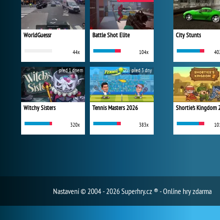
WorldGuessr
Battle Shot Elite
City Stunts
44x
104x
40
před 1 dnem
před 3 dny
Witchy Sisters
Tennis Masters 2026
Shortie's Kingdom 
320x
383x
10
Nastavení
© 2004 - 2026 Superhry.cz ® - Online hry zdarma