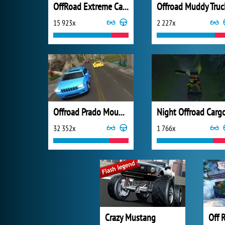
OffRoad Extreme Car Racing
Offroad Muddy Truc
15 923x
2 227x
Offroad Prado Mountain Hill Climbing
Night Offroad Carg
32 352x
1 766x
Crazy Mustang