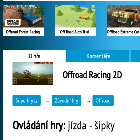
Offroad Forest Racing
Off Road Auto Trial
O hře
Komentáře
Offroad Racing 2D
Superhry.cz
→
Závodní hry
→
Offroad
Ovládání hry:
jízda - šipky