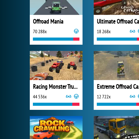
Offroad Mania
70 288x
18 268x
Racing Monster Truck Game 3D
Extr
44 536x
12 722x