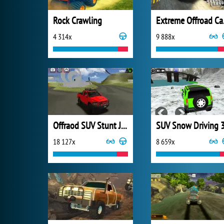
Rock Crawling
Ext
4 314x
9 888x
Offraod SUV Stunt Jeep Driving 4x4
SUV Snow Driving 
18 127x
8 659x