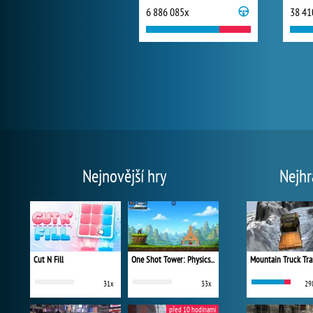
6 886 085x
38 41
Nejnovější hry
Nejhr
Cut N Fill
One Shot Tower: Physics Destroyer
Mountain Truck Tra
31x
33x
29
před 10 hodinami