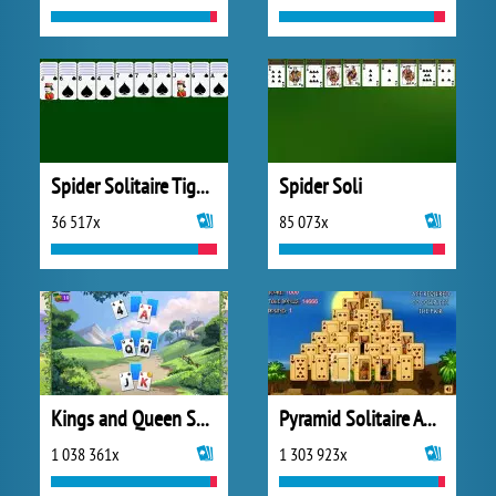
Spider Solitaire Tiger Studio
Spider Soli
36 517x
85 073x
Kings and Queen Solitaire Tripeaks
Pyramid Solitaire Ancient Egypt
1 038 361x
1 303 923x