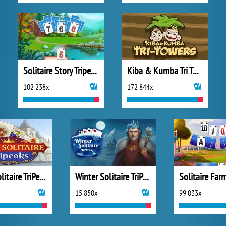
Solitaire Story Tripeaks 4
Kiba & Kumba Tri Towers Solitaire
102 238x
172 844x
Jewel Solitaire TriPeaks
Winter Solitaire TriPeaks
15 850x
99 033x