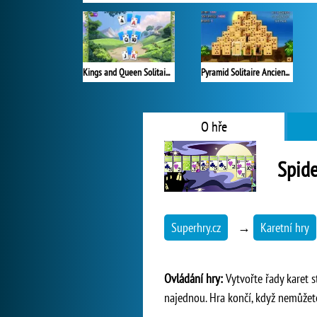
Kings and Queen Solitaire Tripeaks
Pyramid Solitaire Ancient Egypt
O hře
Spide
Superhry.cz
→
Karetní hry
Ovládání hry:
Vytvořte řady karet s
najednou. Hra končí, když nemůžete 