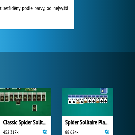
 setříděny podle barvy, od nejvyšší
Classic Spider Solitaire
Spider Solitaire Playtouch
452 317x
88 624x