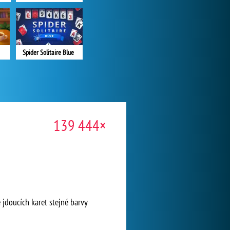
Spider Solitaire Blue
139 444×
 jdoucích karet stejné barvy