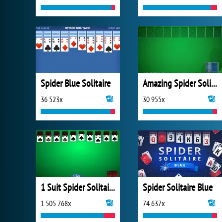
Spider Blue Solitaire
Amazing Spider Solitaire
36 523x
30 955x
1 Suit Spider Solitaire
Spider Solitaire Blue
1 505 768x
74 637x