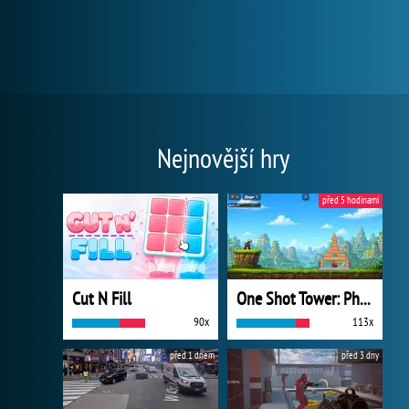
Nejnovější hry
před 5 hodinami
Cut N Fill
One Shot Tower: Physics Destroyer
90x
113x
před 1 dnem
před 3 dny