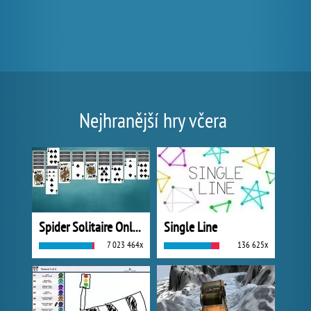
Nejhranější hry včera
Spider Solitaire Online
Single Line
7 023 464x
136 625x