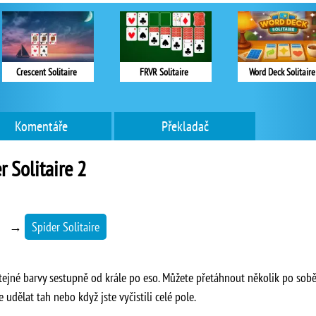
Crescent Solitaire
FRVR Solitaire
Word Deck Solitaire
Komentáře
Překladač
r Solitaire 2
→
Spider Solitaire
tejné barvy sestupně od krále po eso. Můžete přetáhnout několik po sobě
udělat tah nebo když jste vyčistili celé pole.