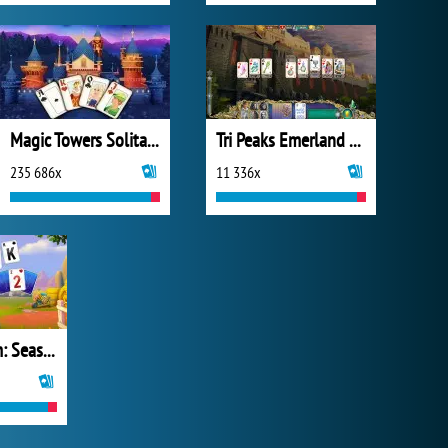
Magic Towers Solitaire
Tri Peaks Emerland Solitaire
235 686x
11 336x
Solitaire Farm: Seasons 2