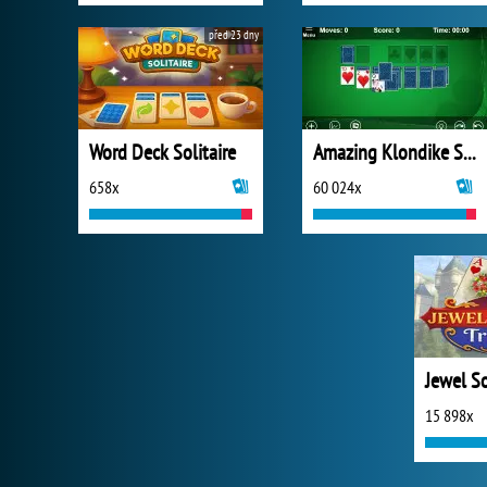
před 23 dny
Word Deck Solitaire
Amazing Klondike Solitaire
658x
60 024x
15 898x