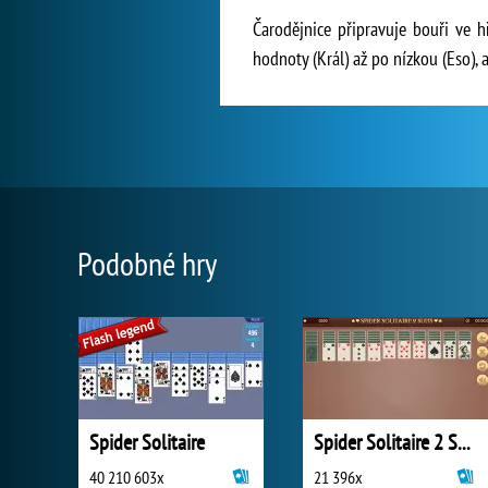
Čarodějnice připravuje bouři ve h
hodnoty (Král) až po nízkou (Eso),
Podobné hry
Spider Solitaire
Spider Solitaire 2 Suits
40 210 603x
21 396x