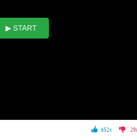
▶ START
652x
29