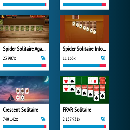
Spider Solitaire Agame
Spider Solitaire Inlogic
23 987x
11 163x
Crescent Solitaire
FRVR Solitaire
748 142x
2 157 931x