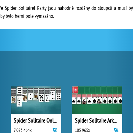
ře Spider Solitaire! Karty jsou náhodně rozdány do sloupců a musí být
 aby bylo herní pole vymazáno.
Spider Solitaire Online
Spider Solitaire Arkadium
7 023 464x
105 965x