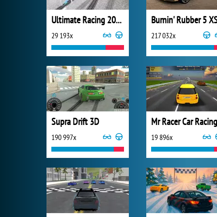
Ultimate Racing 2017
Burnin' Rubber 5 X
29 193x
217 032x
Supra Drift 3D
Mr Racer Car Racin
190 997x
19 896x