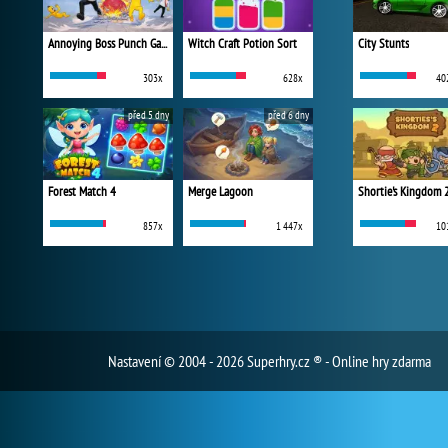
Annoying Boss Punch Game
Witch Craft Potion Sort
City Stunts
303x
628x
40
před 5 dny
před 6 dny
Forest Match 4
Merge Lagoon
Shortie's Kingdom 
857x
1 447x
10
Nastavení
© 2004 - 2026 Superhry.cz ® - Online hry zdarma