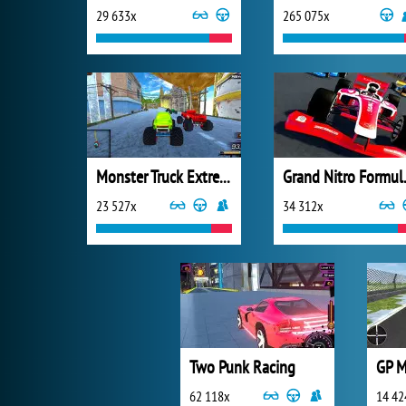
29 633x
265 075x
Monster Truck Extreme Racing
Grand 
23 527x
34 312x
Two Punk Racing
GP M
62 118x
14 42