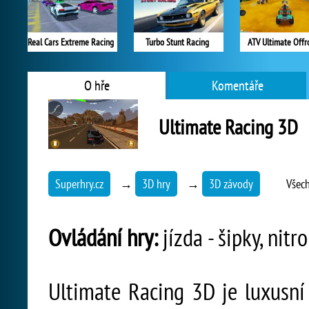
Real Cars Extreme Racing
Turbo Stunt Racing
ATV Ultimate Offr
O hře
Komentáře
Ultimate Racing 3D
Superhry.cz
→
3D hry
→
3D závody
Všec
Ovládání hry:
jízda - šipky, nitr
Ultimate Racing 3D je luxusní