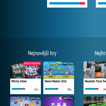
Nejnovější hry
Nejhr
před 14 hodinami
před 2 dny
Witchy Sisters
Tennis Masters 2026
Mountain Truck Tra
232x
290x
29
před 3 dny
před 4 dny