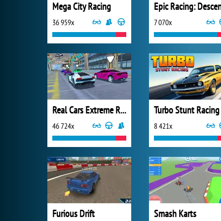
Mega City Racing
36 959x
7 070x
Real Cars Extreme Racing
Turbo Stunt Racing
46 724x
8 421x
Furious Drift
Smash Karts