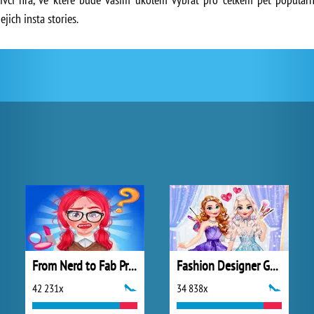
jich insta stories.
From Nerd to Fab Prom Edition
Fashion Designer Gala
42 231x
34 838x