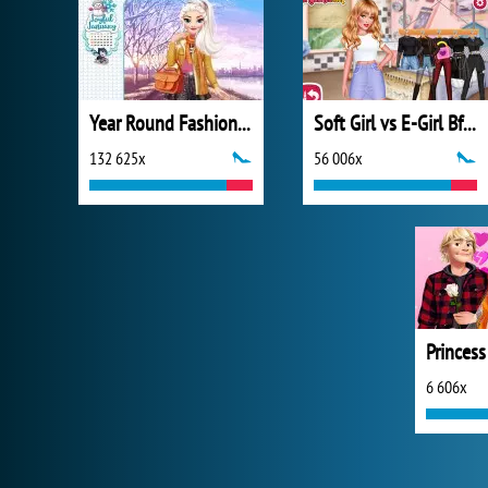
Year Round Fashionista: Elsa
Soft Girl vs E-Girl Bffs Looks
132 625x
56 006x
6 606x