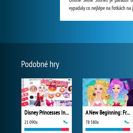
vypadaly co nejlépe na fotkách na je
Podobné hry
Disney Princesses Instagram Stories
A New Beginning: From Sad To Fab
21 090x
78 580x