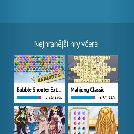
Nejhranější hry včera
Bubble Shooter Extreme
Mahjong Classic
5 523 850x
3 974 117x