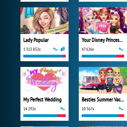
Lady Popular
Your Disney Princess Style
1 313 832x
47 626x
My Perfect Wedding
Besties Summer Vacation
14 292x
10 567x