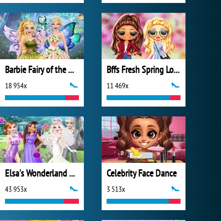
Barbie Fairy of the Woods
Bffs Fresh Spring Look
18 954x
11 469x
Elsa's Wonderland Wedding
Celebrity Face Dance
43 953x
3 513x