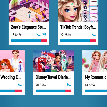
Zara's Elegance Studio
TikTok Trends: Boyfriend Fashion
15 842x
22 284x
Princess Wedding Drama
Disney Travel Diaries: City Break
20 836x
44 665x