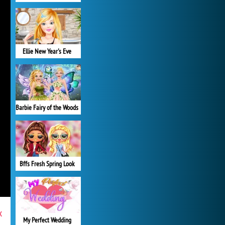
Ellie New Year's Eve
Barbie Fairy of the Woods
Bffs Fresh Spring Look
x
My Perfect Wedding