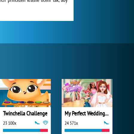
Twinchella Challenge
My Perfect Wedding Planner
23 100x
24 571x