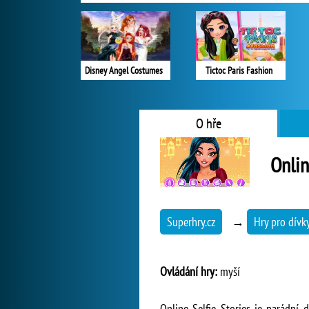
Disney Angel Costumes
Tictoc Paris Fashion
O hře
Onlin
Superhry.cz
→
Hry pro dívk
Ovládání hry:
myší
Online Selfie Stories je parádní 