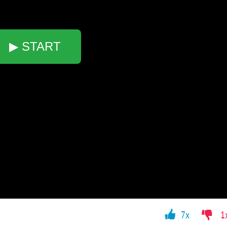
▶ START
7x
1