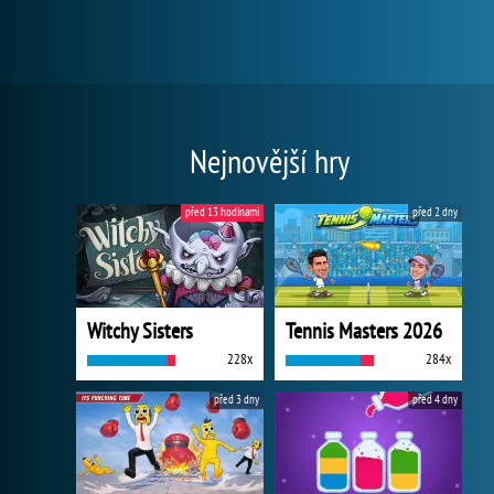
Nejnovější hry
před 13 hodinami
před 2 dny
Witchy Sisters
Tennis Masters 2026
228x
284x
před 3 dny
před 4 dny