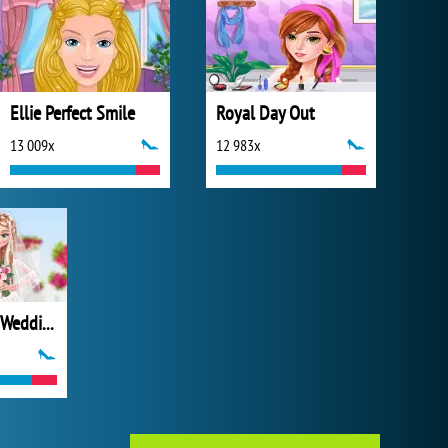
Ellie Perfect Smile
Royal Day Out
13 009x
12 983x
My Romantic Wedding