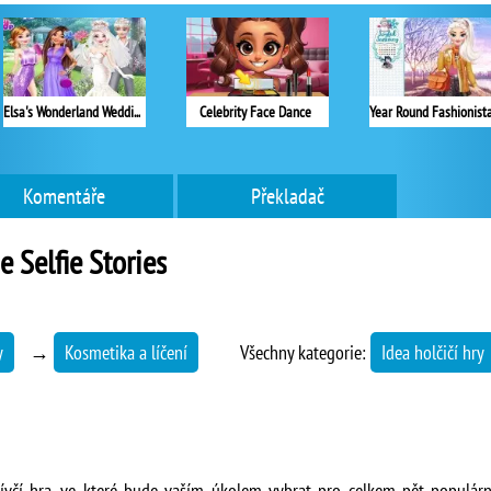
Elsa's Wonderland Wedding
Celebrity Face Dance
Komentáře
Překladač
e Selfie Stories
y
→
Kosmetika a líčení
Všechny kategorie:
Idea holčičí hry
dívčí hra, ve které bude vaším úkolem vybrat pro celkem pět populární