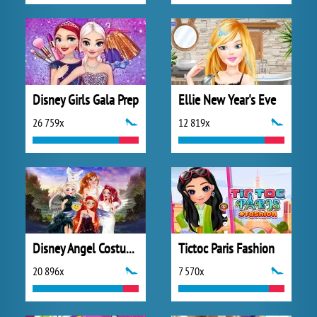
Disney Girls Gala Prep
Ellie New Year's Eve
26 759x
12 819x
Disney Angel Costumes
Tictoc Paris Fashion
20 896x
7 570x