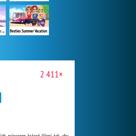
Year Round Fashionista: Elsa
Besties Summer Vacation
2 411×
ch princezen krásné líčení tak, aby