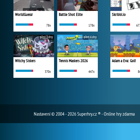
WorldGuessr
Battle Shot Elite
Skribbl.io
78x
178x
67
před 3 dny
před 4 dny
Witchy Sisters
Tennis Masters 2026
Adam a Eva: Golf
370x
447x
8
Nastavení
© 2004 - 2026 Superhry.cz ® - Online hry zdarma