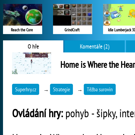
Reach the Core
GrindCraft
Idle Lumberjack 3
O hře
Komentáře (2)
Home is Where the Heart
Superhry.cz
→
Strategie
→
Těžba surovin
Ovládání hry:
pohyb - šipky, int