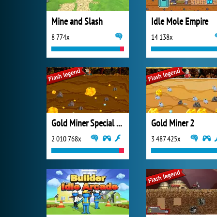
Mine and Slash
Idle Mole Empire
8 774x
14 138x
Gold Miner Special Edition
Gold Miner 2
2 010 768x
3 487 425x