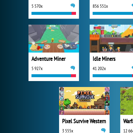
5 570x
856 551x
Adventure Miner
Idle Miners
5 927x
41 202x
Pixel Survive Western
Warf
3 555x
12 66