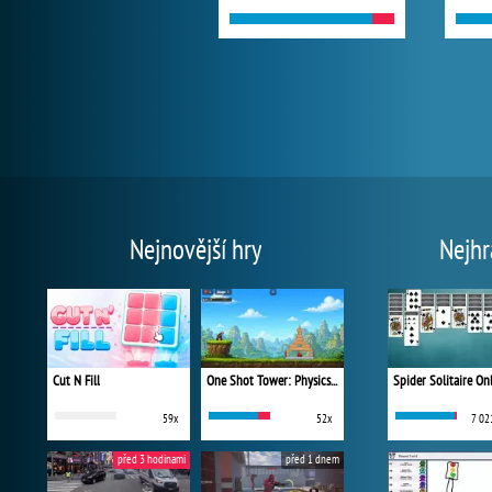
Nejnovější hry
Nejhr
Cut N Fill
One Shot Tower: Physics Destroyer
Spider Solitaire On
59x
52x
7 02
před 3 hodinami
před 1 dnem