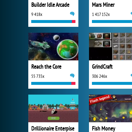
Builder Idle Arcade
Mars Miner
9 418x
1 417 152x
Reach the Core
GrindCraft
55 735x
306 246x
Drillionaire Enterpise
Fish Money