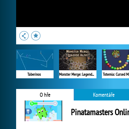
Taberinos
Monster Merge: Legends Alive
Totemia: Cursed M
O hře
Komentáře
Pinatamasters Onli