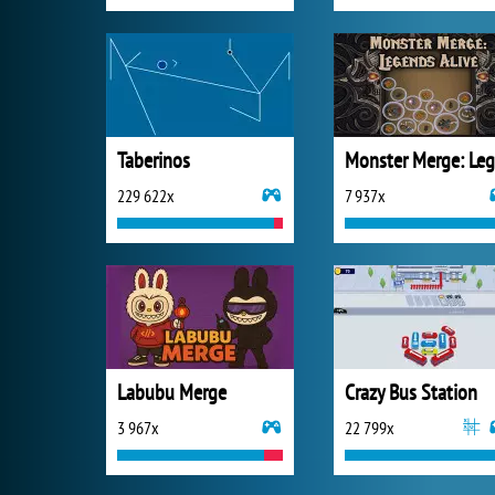
Taberinos
229 622x
7 937x
Labubu Merge
Crazy Bus Station
3 967x
22 799x