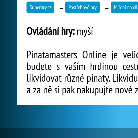
Superhry.cz
→
Postřehové hry
→
Míření na cíl
Ovládání hry:
myší
Pinatamasters Online je veli
budete s vaším hrdinou ces
likvidovat různé pinaty. Likvidu
a za ně si pak nakupujte nové z