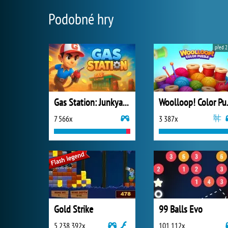
Podobné hry
před 2
Gas Station: Junkyard Tycoon
Wooll
7 566x
3 387x
Gold Strike
99 Balls Evo
5 238 392x
101 112x