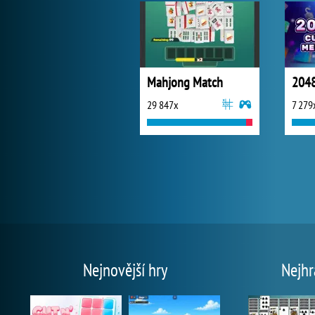
Mahjong Match
2048
29 847x
7 279
Nejnovější hry
Nejhr