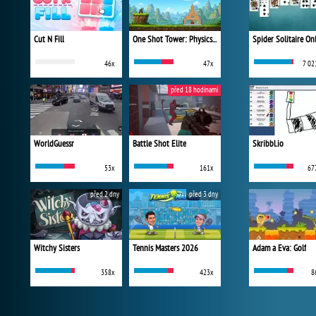
Cut N Fill
One Shot Tower: Physics Destroyer
Spider Solitaire On
46x
47x
7 02
před 18 hodinami
WorldGuessr
Battle Shot Elite
Skribbl.io
53x
161x
67
před 2 dny
před 3 dny
Witchy Sisters
Tennis Masters 2026
Adam a Eva: Golf
358x
423x
8