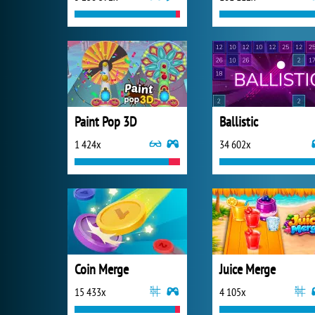
Paint Pop 3D
Ballistic
1 424x
34 602x
Coin Merge
Juice Merge
15 433x
4 105x