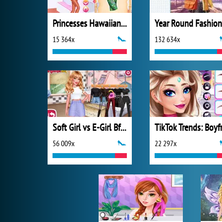
Princesses Hawaiian Memories
15 364x
132 634x
Soft Girl vs E-Girl Bffs Looks
56 009x
22 297x