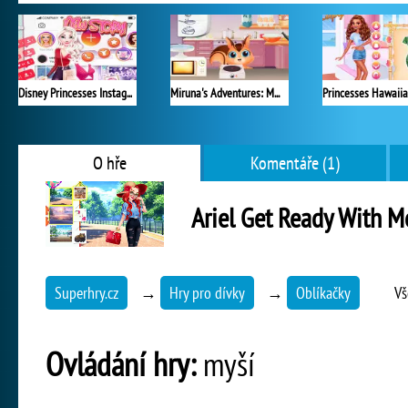
Disney Princesses Instagram Stories
Miruna's Adventures: Meeting Maria
O hře
Komentáře (1)
Ariel Get Ready With M
Superhry.cz
→
Hry pro dívky
→
Oblíkačky
Vš
Ovládání hry:
myší