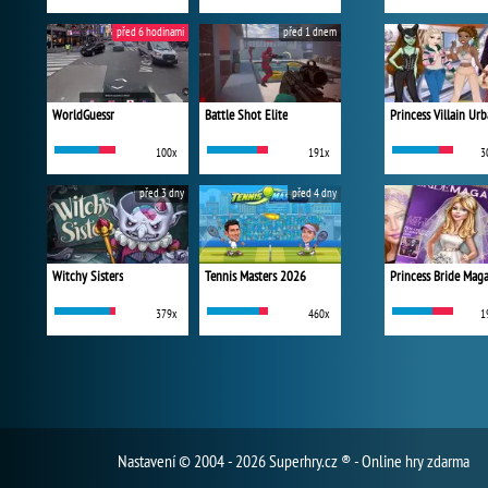
před 6 hodinami
před 1 dnem
WorldGuessr
Battle Shot Elite
100x
191x
3
před 3 dny
před 4 dny
Witchy Sisters
Tennis Masters 2026
Princess Bride Mag
379x
460x
1
Nastavení
© 2004 - 2026 Superhry.cz ® - Online hry zdarma