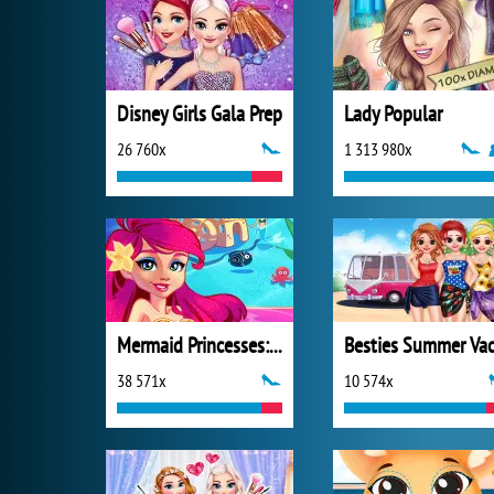
Disney Girls Gala Prep
Lady Popular
26 760x
1 313 980x
Mermaid Princesses: Underwater Games
38 571x
10 574x