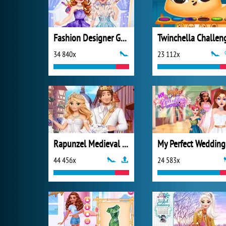
Fashion Designer Gala
Twinchella Challen
34 840x
23 112x
Rapunzel Medieval Wedding
My
44 456x
24 583x