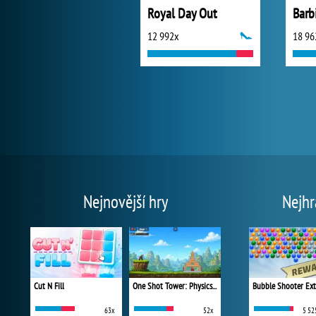
Royal Day Out
12 992x
18 96
Nejnovější hry
Nejhr
Cut N Fill
One Shot Tower: Physics Destroyer
Bubble Shooter Ex
63x
52x
5 52