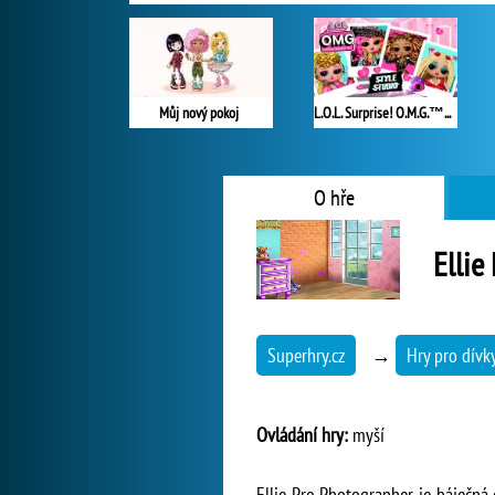
Můj nový pokoj
L.O.L. Surprise! O.M.G.™ Style Studio
O hře
Ellie
Superhry.cz
→
Hry pro dívk
Ovládání hry:
myší
Ellie Pro Photographer je báječná 