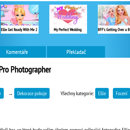
Ellie Get Ready With Me 2
My Perfect Wedding
Komentáře
Překladač
 Pro Photographer
y
→
Dekorace pokoje
Všechny kategorie:
Ellie
Focení
dívčí hra, ve které bude vaším úkolem pomoci začínající fotografce Elli