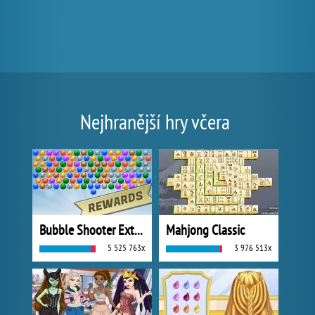
Nejhranější hry včera
Bubble Shooter Extreme
Mahjong Classic
5 525 763x
3 976 513x