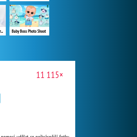
BFF's Getting Over a Breakup
Baby Boss Photo Shoot
11 115×
e pomoci udělat co nejkrásnější fotky