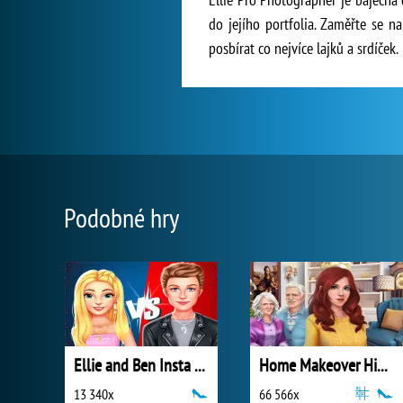
do jejího portfolia. Zaměřte se na
posbírat co nejvíce lajků a srdíček.
Podobné hry
Ellie and Ben Insta Fashion
Home Makeover Hidden Object
13 340x
66 566x