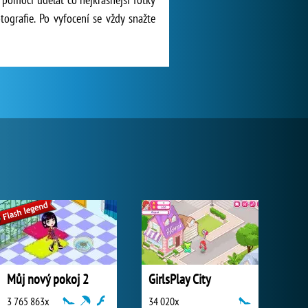
otografie. Po vyfocení se vždy snažte
Můj nový pokoj 2
GirlsPlay City
3 765 863x
34 020x