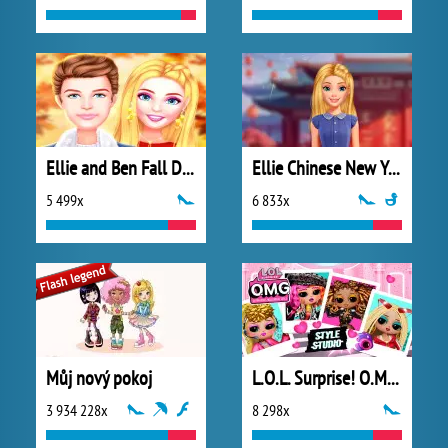
Ellie and Ben Fall Date
Ellie Chinese New Year Celebration
5 499x
6 833x
Můj nový pokoj
L.O.L. Surprise! O.M.G.™ Style Studio
3 934 228x
8 298x