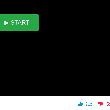
▶ START
21x
3