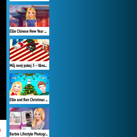
Ellie Chinese New Year Celebration
Můj nový pokoj 3 – Vánoce
Ellie and Ben Christmas Preparation
x
Barbie Lifestyle Photographer