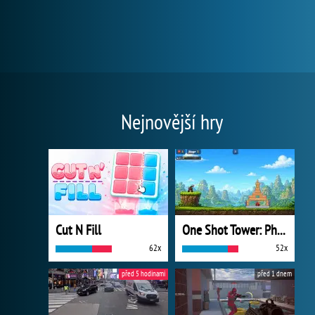
Nejnovější hry
Cut N Fill
One Shot Tower: Physics Destroyer
62x
52x
před 5 hodinami
před 1 dnem