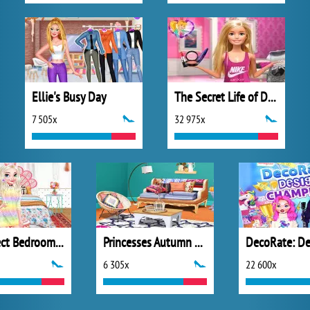
Ellie's Busy Day
The Secret Life of Dolls
7 505x
32 975x
My Perfect Bedroom Decor
Princesses Autumn Design Challenge
6 305x
22 600x