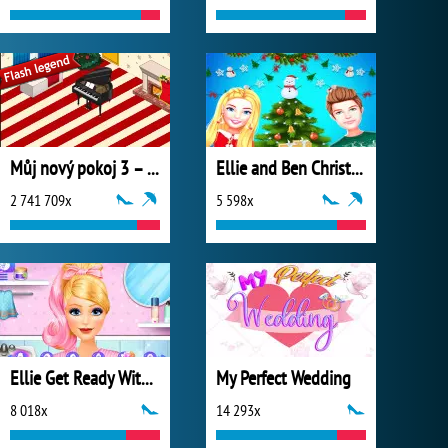
Můj nový pokoj 3 – Vánoce
Ellie and Ben Christmas Preparation
2 741 709x
5 598x
Ellie Get Ready With Me 2
My Perfect Wedding
8 018x
14 293x