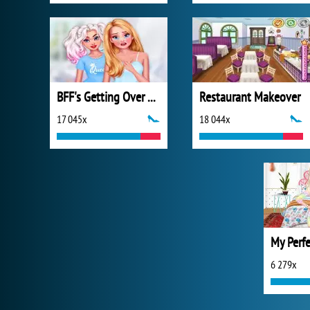
BFF's Getting Over a Breakup
Restaurant Makeover
17 045x
18 044x
6 279x