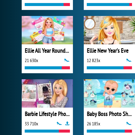
Ellie All Year Round Fashion Addict
Ellie New Year's Eve
21 630x
12 823x
Barbie Lifestyle Photographer
Baby Boss Photo Shoot
33 710x
26 185x