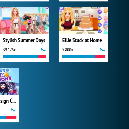
Stylish Summer Days
Ellie Stuck at Home
39 175x
5 800x
DecoRate: Design Champions