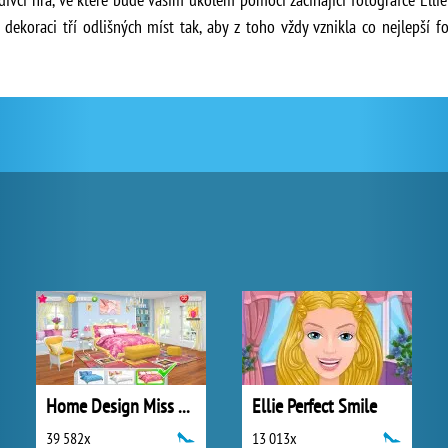
 dekoraci tří odlišných míst tak, aby z toho vždy vznikla co nejlepší f
Home Design Miss Robins Home Makeover
Ellie Perfect Smile
39 582x
13 013x