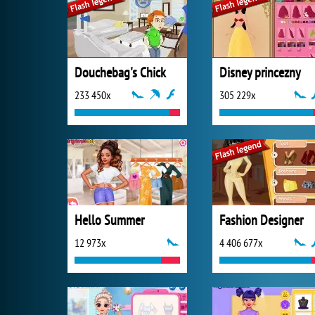
Douchebag's Chick
Disney princezny
233 450x
305 229x
Hello Summer
Fashion Designer
12 973x
4 406 677x