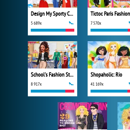
Design My Sporty Chic Outfit
Tictoc Paris Fashion
5 689x
7 570x
School's Fashion Stars
Shopaholic: Rio
8 917x
41 169x