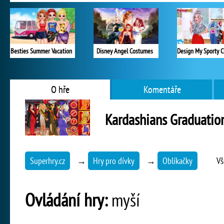
Besties Summer Vacation
Disney Angel Costumes
O hře
Komentáře
Kardashians Graduatio
Superhry.cz
→
Hry pro dívky
→
Oblíkačky
Vš
Ovládání hry:
myší