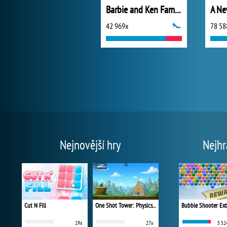
Barbie and Ken Famous Couples Costume
42 969x
78 58
Nejnovější hry
Nejhr
Cut N Fill
One Shot Tower: Physics Destroyer
Bubble Shooter Ex
19x
27x
5 52