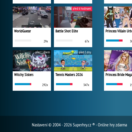
před 6 hodinami
WorldGuessr
Battle Shot Elite
29x
67x
3
před 1 dnem
před 3 dny
Witchy Sisters
Tennis Masters 2026
Princess Bride Mag
292x
347x
1
Nastavení
© 2004 - 2026 Superhry.cz ® - Online hry zdarma