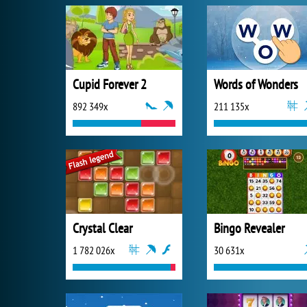
Cupid Forever 2
Words of Wonders
892 349x
211 135x
Crystal Clear
Bingo Revealer
1 782 026x
30 631x