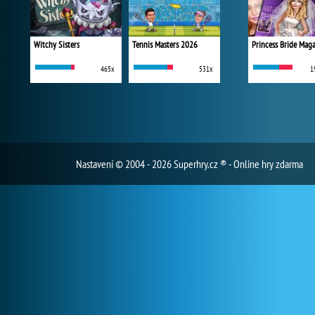
Witchy Sisters
Tennis Masters 2026
Princess Bride Mag
465x
531x
1
Nastavení
© 2004 - 2026 Superhry.cz ® - Online hry zdarma