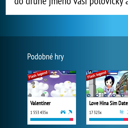
do druhé jméno vaší polovičky a 
Podobné hry
Valentiner
L
1 553 435x
17 323x