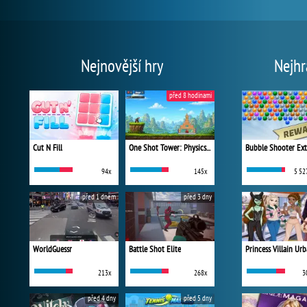
Nejnovější hry
Nejhr
před 8 hodinami
Cut N Fill
One Shot Tower: Physics Destroyer
Bubble Shooter Ex
94x
145x
5 52
před 1 dnem
před 3 dny
WorldGuessr
Battle Shot Elite
213x
268x
3
před 4 dny
před 5 dny