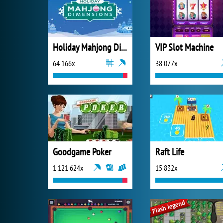
Holiday Mahjong Dimensions
VIP Slot Machine
64 166x
38 077x
Goodgame Poker
Raft Life
1 121 624x
15 832x