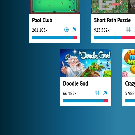
Pool Club
Short Path Puzzle
261 105x
923 582x
Doodle God
Craz
66 185x
5 988