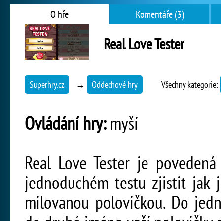
O hře
Komentáře (3)
Real Love Tester
Superhry.cz
→
Oddechové hry
Všechny kategorie:
Ovládání hry:
myší
Real Love Tester je povedená
jednoduchém testu zjistit jak
milovanou polovičkou. Do jedn