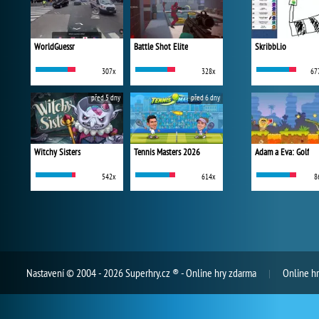
WorldGuessr
Battle Shot Elite
Skribbl.io
307x
328x
67
před 5 dny
před 6 dny
Witchy Sisters
Tennis Masters 2026
Adam a Eva: Golf
542x
614x
8
Nastavení
© 2004 - 2026 Superhry.cz ® - Online hry zdarma
Online h