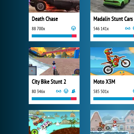
Death Chase
Madalin Stunt Cars
88 700x
546 141x
City Bike Stunt 2
Moto X3M
80 346x
585 501x