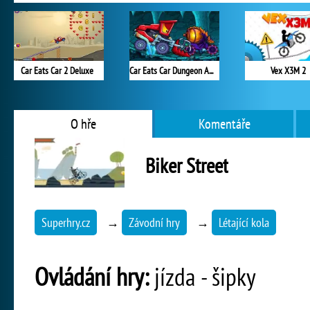
Car Eats Car 2 Deluxe
Car Eats Car Dungeon Adventure
Vex X3M 2
O hře
Komentáře
Biker Street
Superhry.cz
→
Závodní hry
→
Létající kola
Ovládání hry:
jízda - šipky