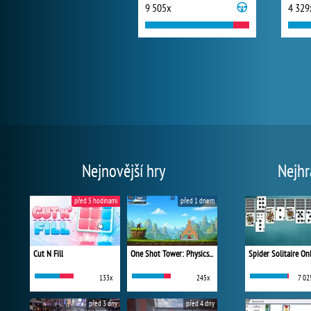
9 505x
4 329
Nejnovější hry
Nejhr
před 5 hodinami
před 1 dnem
Cut N Fill
One Shot Tower: Physics Destroyer
Spider Solitaire On
133x
245x
7 02
před 3 dny
před 4 dny