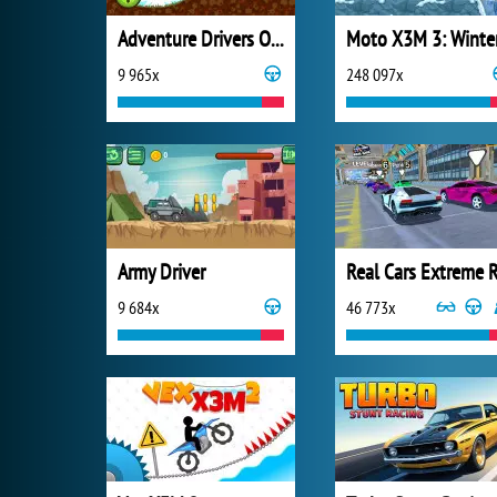
Adventure Drivers Online
Moto X3M 3: Winte
9 965x
248 097x
Army Driver
9 684x
46 773x