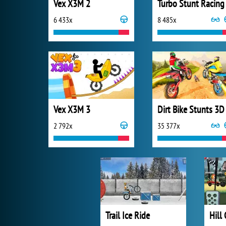
Vex X3M 2
Turbo Stunt Racing
6 433x
8 485x
Vex X3M 3
Dirt Bike Stunts 3D
2 792x
35 377x
Trail Ice Ride
Hill