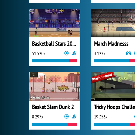
Basketball Stars 2019
March Madnesss
51 520x
3 122x
Basket Slam Dunk 2
T
8 297x
19 356x