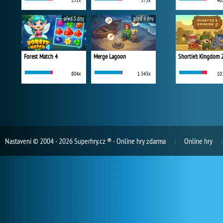
251x
573x
40
před 5 dny
před 6 dny
Forest Match 4
Merge Lagoon
Shortie's Kingdom 
804x
1 343x
10
Nastavení
© 2004 - 2026 Superhry.cz ® - Online hry zdarma
Online hry