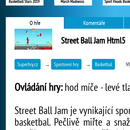
Basketball Stars 2019
March Madnesss
Sport Heads Baske
O hře
Komentáře
Street Ball Jam Html5
Superhry.cz
→
Sportovní hry
→
Basketbal
Vš
Ovládání hry:
hod míče - levé tl
Street Ball Jam je vynikající spo
basketbal. Pečlivě miřte a sn