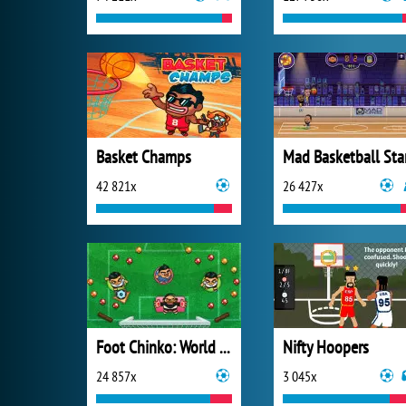
Basket Champs
Mad Basketball Sta
42 821x
26 427x
Foot Chinko: World Cup 2018
Nifty Hoopers
24 857x
3 045x