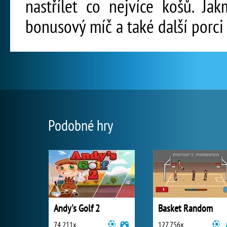
nastřílet co nejvíce košů. Jak
bonusový míč a také další porci
Podobné hry
Andy's Golf 2
Basket Random
74 211x
127 756x