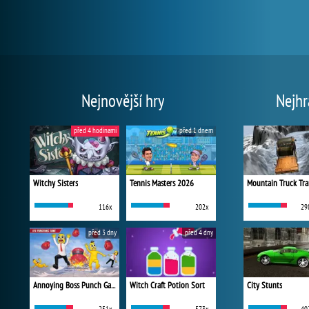
Nejnovější hry
Nejhr
před 4 hodinami
před 1 dnem
Witchy Sisters
Tennis Masters 2026
Mountain Truck Tra
116x
202x
29
před 3 dny
před 4 dny
Annoying Boss Punch Game
Witch Craft Potion Sort
City Stunts