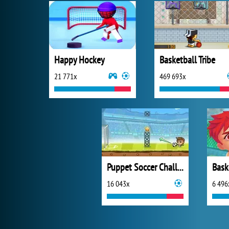
Happy Hockey
Basketball Tribe
21 771x
469 693x
Puppet Soccer Challenge
Bask
16 043x
6 496