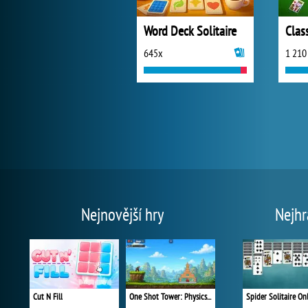
Word Deck Solitaire
Class
645x
1 210
Nejnovější hry
Nejhr
Cut N Fill
One Shot Tower: Physics Destroyer
Spider Solitaire On