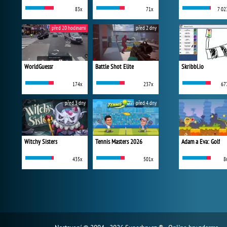
83x
71x
7 02
před 20 hodinami
před 2 dny
WorldGuessr
Battle Shot Elite
Skribbl.io
174x
237x
67
před 3 dny
před 4 dny
Witchy Sisters
Tennis Masters 2026
Adam a Eva: Golf
435x
501x
8