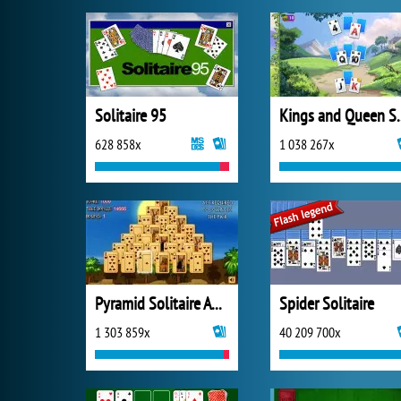
Solitaire 95
Kings and Quee
628 858x
1 038 267x
Pyramid Solitaire Ancient Egypt
Spider Solitaire
1 303 859x
40 209 700x