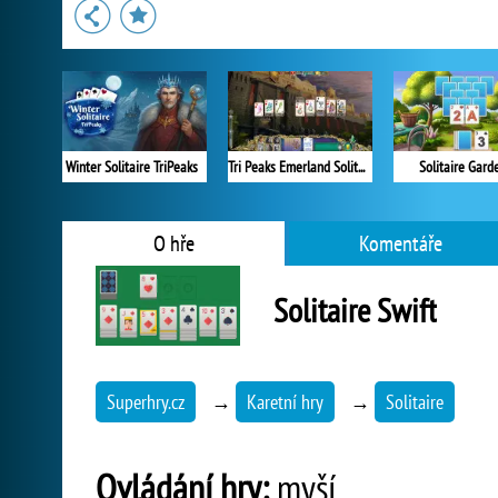
Winter Solitaire TriPeaks
Tri Peaks Emerland Solitaire
Solitaire Gard
O hře
Komentáře
Solitaire Swift
Superhry.cz
→
Karetní hry
→
Solitaire
Ovládání hry:
myší