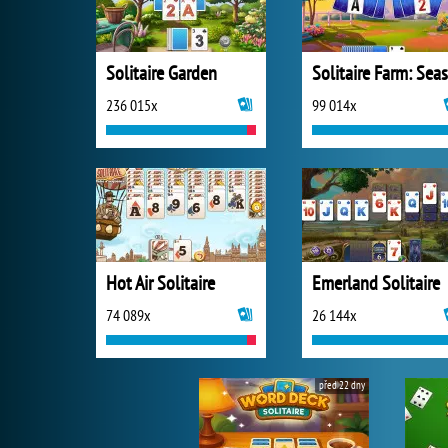
Solitaire Garden
236 015x
99 014x
Hot Air Solitaire
Emerland Solitaire
74 089x
26 144x
před 22 dny