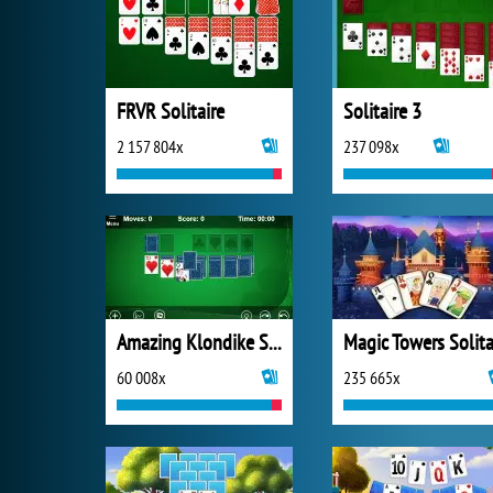
FRVR Solitaire
Solitaire 3
2 157 804x
237 098x
Amazing Klondike Solitaire
60 008x
235 665x