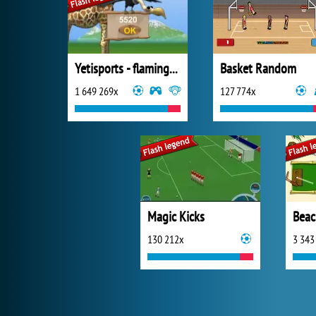
Yetisports - flamingo drive
Basket Random
1 649 269x
127 774x
Magic Kicks
Beac
130 212x
3 343