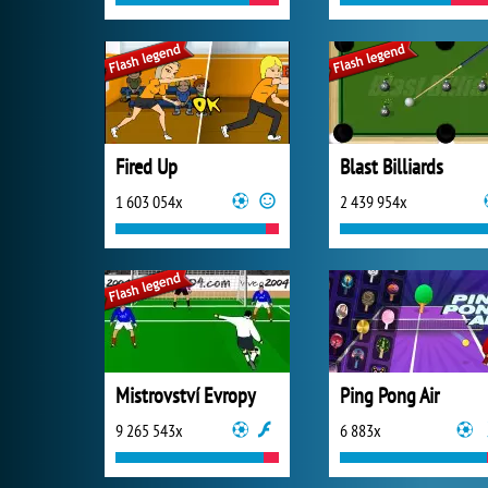
Fired Up
Blast Billiards
1 603 054x
2 439 954x
Mistrovství Evropy
Ping Pong Air
9 265 543x
6 883x