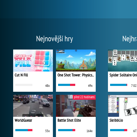
Nejnovější hry
Nejhr
Cut N Fill
One Shot Tower: Physics Destroyer
Spider Solitaire On
48x
49x
7 02
před 22 hodinami
WorldGuessr
Battle Shot Elite
Skribbl.io
55x
164x
67