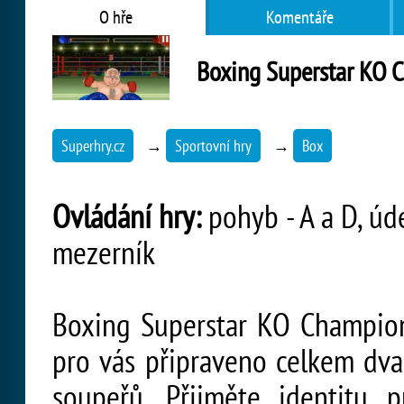
O hře
Komentáře
Boxing Superstar KO 
Superhry.cz
→
Sportovní hry
→
Box
Ovládání hry:
pohyb - A a D, úde
mezerník
Boxing Superstar KO Champion 
pro vás připraveno celkem dva
soupeřů. Přijměte identitu 