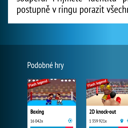
postupně v ringu porazit všech
Podobné hry
Boxing
2D knock-out
16 042x
1 359 921x