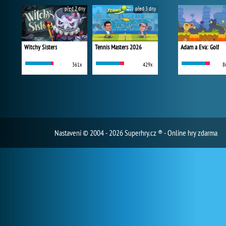
před 2 dny
před 3 dny
Witchy Sisters
Tennis Masters 2026
Adam a Eva: Golf
361x
429x
8
Nastavení
© 2004 - 2026 Superhry.cz ® - Online hry zdarma