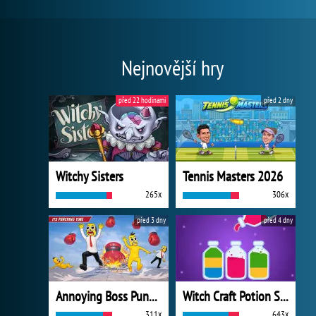
Nejnovější hry
před 22 hodinami
před 2 dny
Witchy Sisters
Tennis Masters 2026
265x
306x
před 3 dny
před 4 dny
Annoying Boss Punch Game
Witch Craft Potion Sort
311x
643x