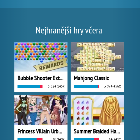
Nejhranější hry včera
Bubble Shooter Extreme
Mahjong Classic
5 524 145x
3 974 456x
Princess Villain Urban Outfitters Summer
Summer Braided Hairstyles
30 949x
64 241x