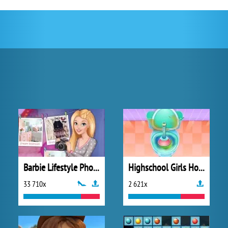
Barbie Lifestyle Photographer
Highschool Girls House Cleaning
33 710x
2 621x