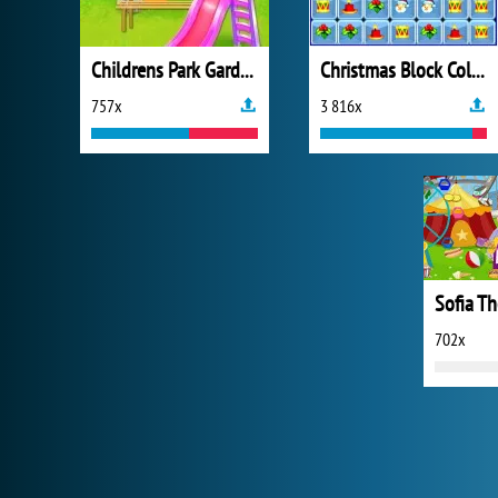
Childrens Park Garden Cleaning
Christmas Block Collapse
757x
3 816x
702x