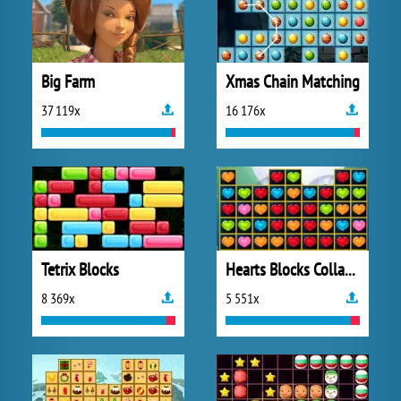
Big Farm
Xmas Chain Matching
37 119x
16 176x
Tetrix Blocks
Hearts Blocks Collapse
8 369x
5 551x