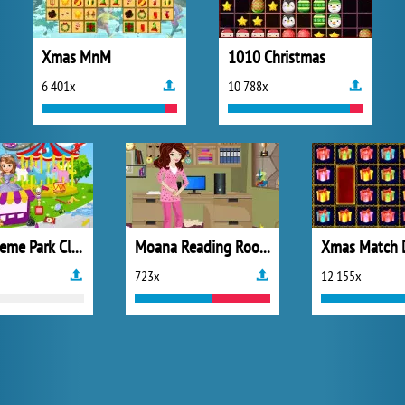
Xmas MnM
1010 Christmas
6 401x
10 788x
Sofia Theme Park Cleaning
Moana Reading Room Cleaning
Xmas Match 
723x
12 155x