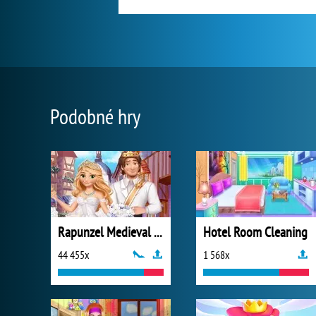
Podobné hry
Rapunzel Medieval Wedding
Hotel Room Cleaning
44 455x
1 568x