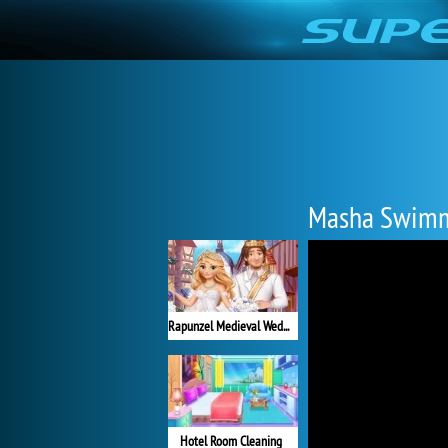
Masha Swimm
Rapunzel Medieval Wedding
Hotel Room Cleaning