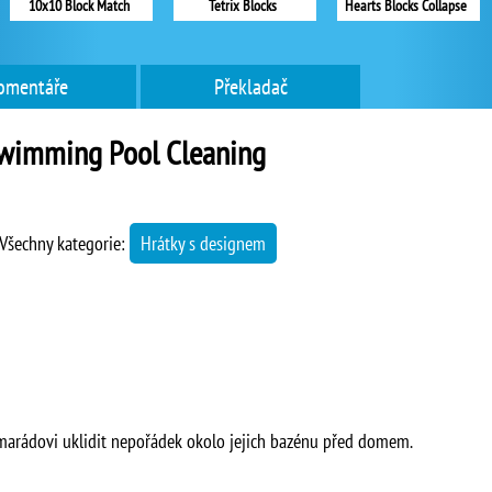
10x10 Block Match
Tetrix Blocks
Hearts Blocks Collapse
omentáře
Překladač
wimming Pool Cleaning
Všechny kategorie:
Hrátky s designem
rádovi uklidit nepořádek okolo jejich bazénu před domem.