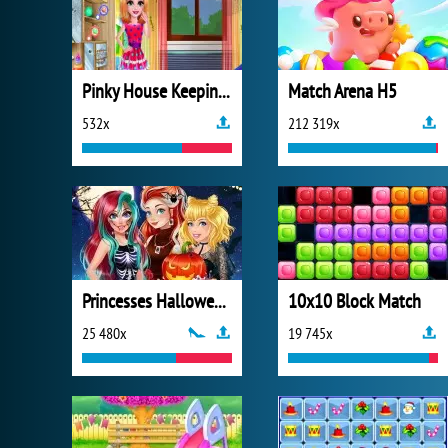
Pinky House Keeping Clean
Match Arena H5
532x
212 319x
Princesses Halloween Challenge
10x10 Block Match
25 480x
19 745x