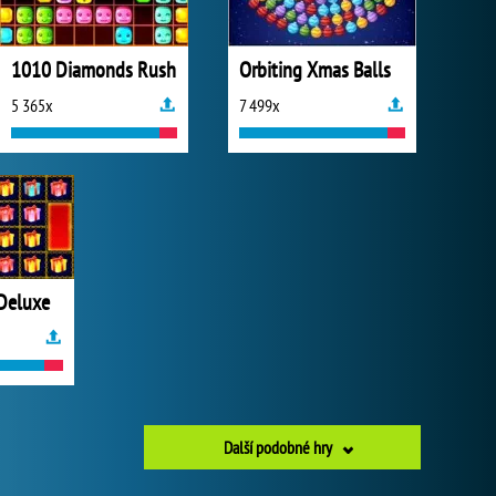
1010 Diamonds Rush
Orbiting Xmas Balls
5 365x
7 499x
Deluxe
Další podobné hry