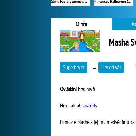
Slime Factory Animals Maker
Princesses Halloween Challenge
O hře
K
Masha S
Superhry.cz
→
Hry od vás
Ovládání hry:
myší
Hru nahrál:
anakids
Pomozte Mashe a jejímu medvědímu kama