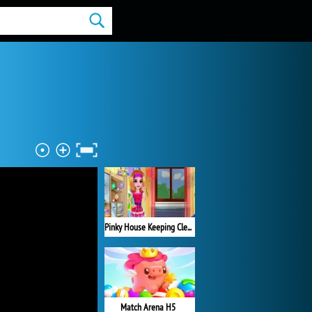
Pinky House Keeping Clean
Match Arena H5