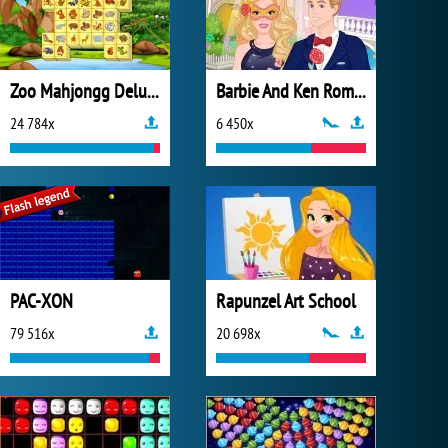
Zoo Mahjongg Deluxe
Barbie And Ken Romantic Escape
24 784x
6 450x
PAC-XON
Rapunzel Art School
79 516x
20 698x