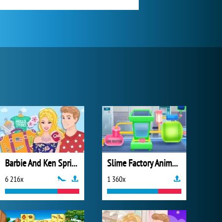
Barbie And Ken Spring City Break
Slime Factory Animals Maker
6 216x
1 360x