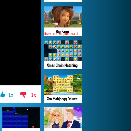
Big Farm
Hra v archivu (podpora skončila)
Xmas Chain Matching
1x
1x
Zoo Mahjongg Deluxe