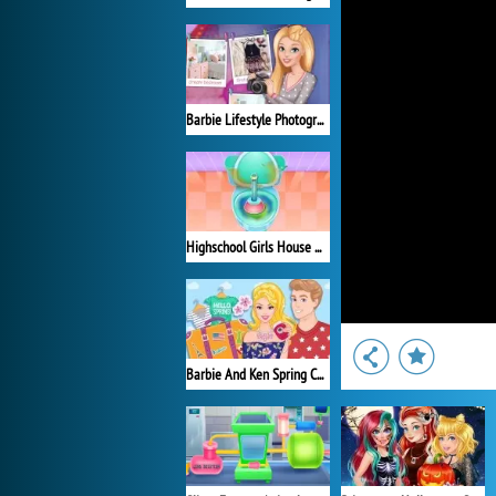
Barbie Lifestyle Photographer
Highschool Girls House Cleaning
Barbie And Ken Spring City Break