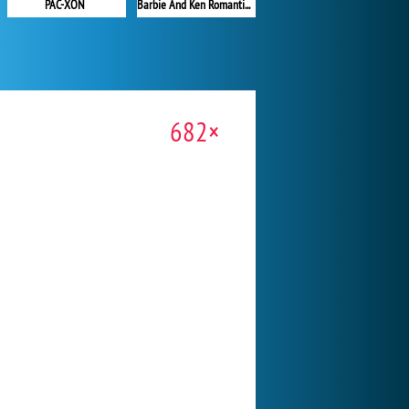
PAC-XON
Barbie And Ken Romantic Escape
682×