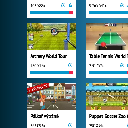
402 588x
9 265 541x
Archery World Tour
180 517x
270 752x
Pálkař výtržník
Puppet Soccer Zoo 
263 093x
290 834x