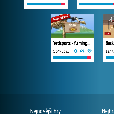
Yetisports - flamingo drive
Bas
1 649 268x
127 7
Nejnovější hry
Nejhr