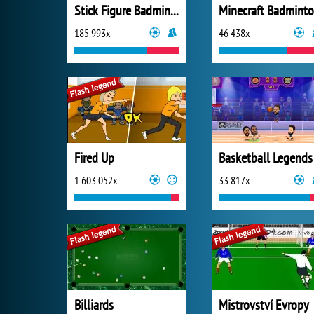
Stick Figure Badminton 3
Minecraft Badmint
185 993x
46 438x
Fired Up
1 603 052x
33 817x
Billiards
Mistrovství Evropy