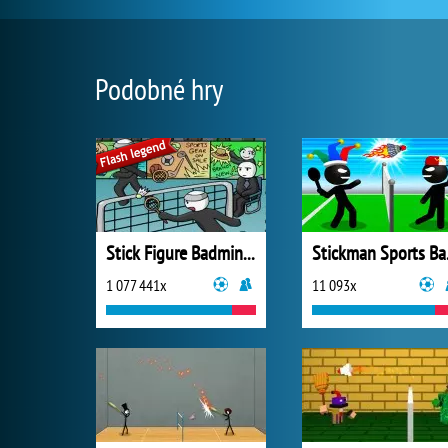
Podobné hry
Stick Figure Badminton
Stic
1 077 441x
11 093x