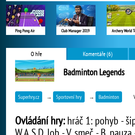
Ping Pong Air
Club Manager 2019
Archery World T
O hře
Komentáře (6)
Badminton Legends
Superhry.cz
→
Sportovní hry
→
Badminton
Ovládání hry:
hráč 1: pohyb - šip
W,A,S,D, lob - V, smeč - B, pauza 