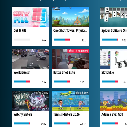
Cut N Fill
One Shot Tower: Physics Destroyer
Spider Solitaire On
46x
47x
7 02
před 18 hodinami
WorldGuessr
Battle Shot Elite
Skribbl.io
53x
161x
67
před 2 dny
před 3 dny
Witchy Sisters
Tennis Masters 2026
Adam a Eva: Golf
358x
423x
8