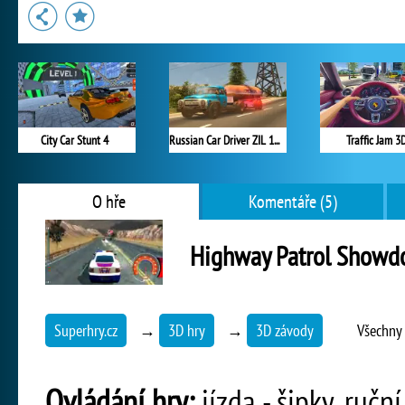
City Car Stunt 4
Russian Car Driver ZIL 130
Traffic Jam 3
O hře
Komentáře (5)
Highway Patrol Show
Superhry.cz
→
3D hry
→
3D závody
Všechny 
Ovládání hry:
jízda - šipky, ručn