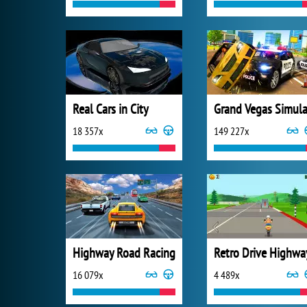
Real Cars in City
18 357x
149 227x
Highway Road Racing
Retro Drive Highwa
16 079x
4 489x