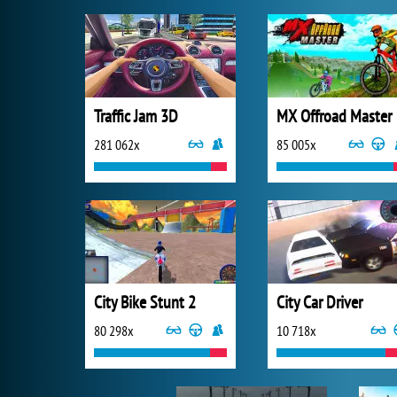
Traffic Jam 3D
MX Offroad Master
281 062x
85 005x
City Bike Stunt 2
City Car Driver
80 298x
10 718x