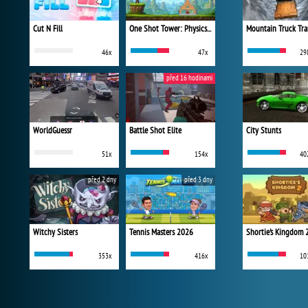
Cut N Fill
One Shot Tower: Physics Destroyer
Mountain Truck Tra
46x
47x
29
před 16 hodinami
WorldGuessr
Battle Shot Elite
City Stunts
51x
154x
40
před 2 dny
před 3 dny
Witchy Sisters
Tennis Masters 2026
Shortie's Kingdom 
353x
416x
10