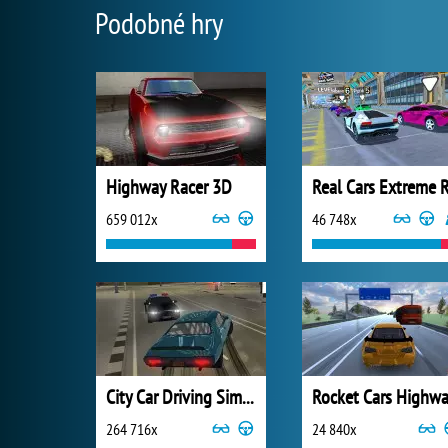
Podobné hry
Highway Racer 3D
659 012x
46 748x
City Car Driving Simulator 3
264 716x
24 840x