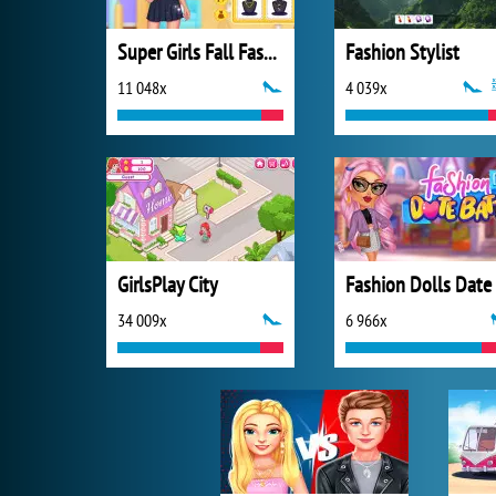
Super Girls Fall Fashion Trends
Fashion Stylist
11 048x
4 039x
GirlsPlay City
34 009x
6 966x