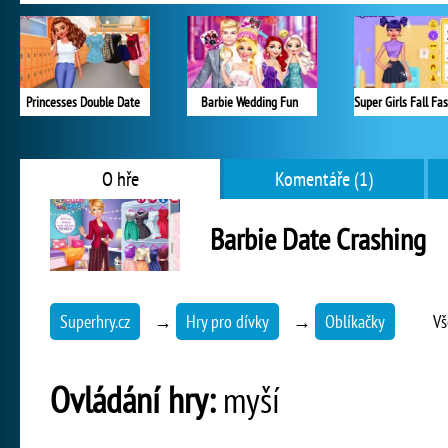
Princesses Double Date
Barbie Wedding Fun
O hře
Komentáře (1)
Barbie Date Crashing
Superhry.cz
→
Hry pro dívky
→
Oblíkačky
Vš
Ovládání hry:
myší