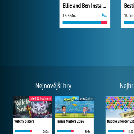
Ellie and Ben Insta Fashion
13 336x
10 56
Nejnovější hry
Nejhr
před 21 hodinami
před 2 dny
Witchy Sisters
Tennis Masters 2026
Bubble Shooter Ex
262x
303x
5 52