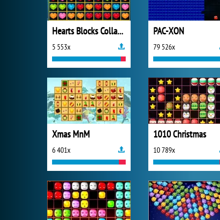
Hearts Blocks Collapse
PAC-XON
5 553x
79 526x
Xmas MnM
1010 Christmas
6 401x
10 789x