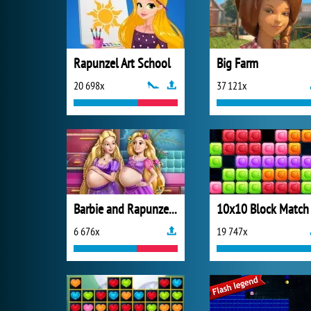
Rapunzel Art School
Big Farm
20 698x
37 121x
Barbie and Rapunzel Pregnant BFFs
10x10 Block Match
6 676x
19 747x