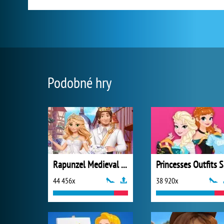
Podobné hry
Rapunzel Medieval Wedding
P
44 456x
38 920x