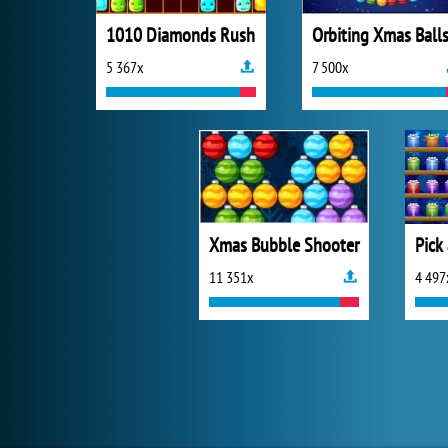
1010 Diamonds Rush
Orbiting Xmas Ball
5 367x
7 500x
Xmas Bubble Shooter
Pick
11 351x
4 497