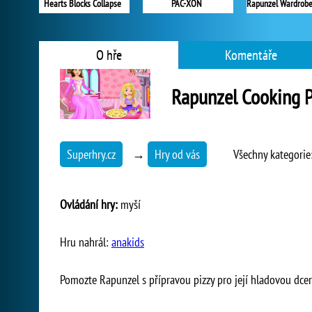
Hearts Blocks Collapse
PAC-XON
O hře
Komentáře
Rapunzel Cooking P
Superhry.cz
→
Hry od vás
Všechny kategorie
Ovládání hry:
myší
Hru nahrál:
anakids
Pomozte Rapunzel s přípravou pizzy pro její hladovou dcer