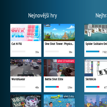
Nejnovější hry
Nejhr
Cut N Fill
One Shot Tower: Physics Destroyer
Spider Solitaire On
35x
38x
7 02
před 13 hodinami
WorldGuessr
Battle Shot Elite
Skribbl.io
48x
136x
67
před 2 dny
před 3 dny