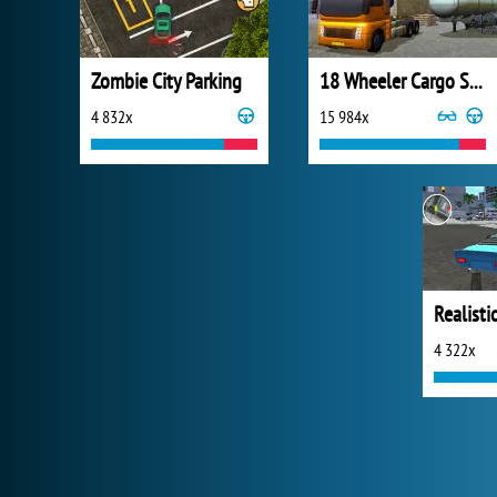
Zombie City Parking
18 Wheeler Cargo Simulator 2
4 832x
15 984x
Realisti
4 322x