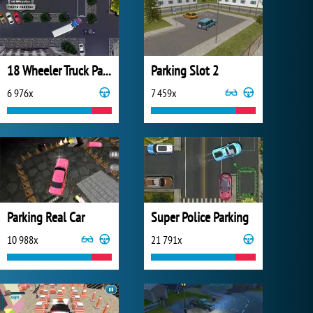
18 Wheeler Truck Parking
Parking Slot 2
6 976x
7 459x
Parking Real Car
Super Police Parking
10 988x
21 791x