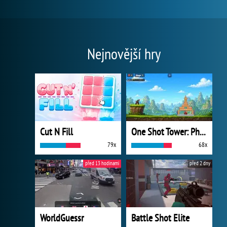
Nejnovější hry
Cut N Fill
One Shot Tower: Physics Destroyer
79x
68x
před 13 hodinami
před 2 dny
WorldGuessr
Battle Shot Elite