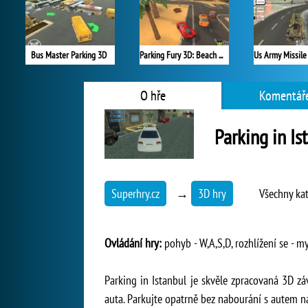
Bus Master Parking 3D
Parking Fury 3D: Beach City
O hře
Komentáře
Parking in Is
Superhry.cz
→
3D hry
Všechny ka
Ovládání hry:
pohyb - W,A,S,D, rozhlížení se - my
Parking in Istanbul je skvěle zpracovaná 3D zá
auta. Parkujte opatrně bez nabourání s autem na