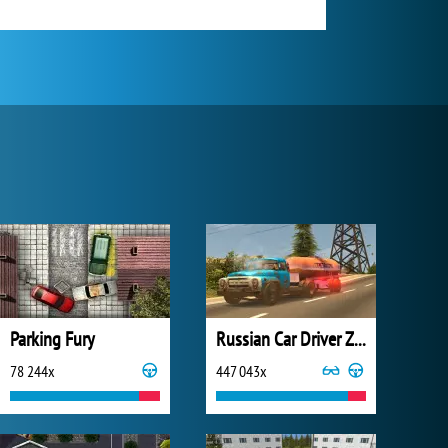
Parking Fury
Russian Car Driver ZIL 130
78 244x
447 043x