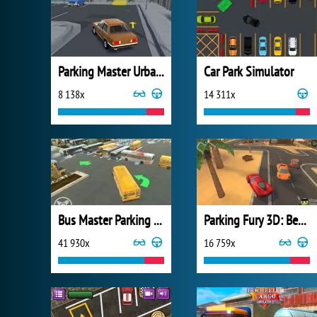
Parking Master Urban Challenges
Car Park Simulator
8 138x
14 311x
Bus Master Parking 3D
Parking Fury 3D: Beach City
41 930x
16 759x