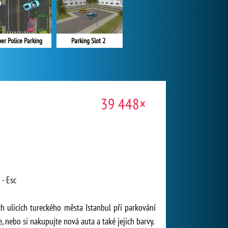
er Police Parking
Parking Slot 2
39 448×
 - Esc
h ulicích tureckého města Istanbul při parkování
 nebo si nakupujte nová auta a také jejich barvy.