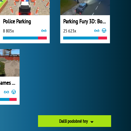
Police Parking
Parking Fury 3D: Bounty Hunter
8 805x
25 623x
Us Army Car Games Truck Driving
Další podobné hry