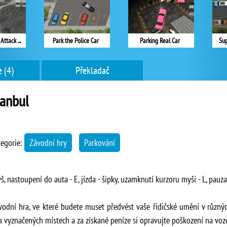
Us Army Missile Attack Army Truck Driving
Park the Police Car
Parking Real Car
Sup
 (4)
Překladač
tanbul
tegorie:
Závodní hry
Parkování
š, nastoupení do auta - E, jízda - šipky, uzamknutí kurzoru myši - L, pauza
vodní hra, ve které budete muset předvést vaše řidičské umění v různýc
 vyznačených místech a za získané peníze si opravujte poškození na voze,