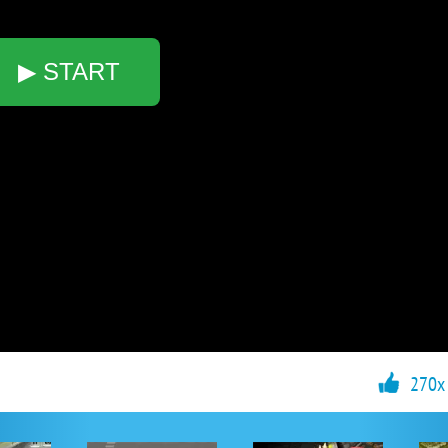
▶ START
270x