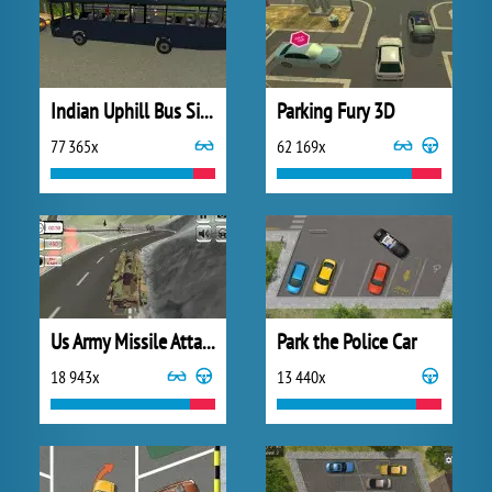
Indian Uphill Bus Simulator 3D
Parking Fury 3D
77 365x
62 169x
Us Army Missile Attack Army Truck Driving
Park the Police Car
18 943x
13 440x