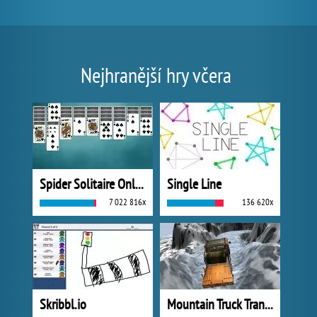
Nejhranější hry včera
Spider Solitaire Online
Single Line
7 022 816x
136 620x
Skribbl.io
Mountain Truck Transport