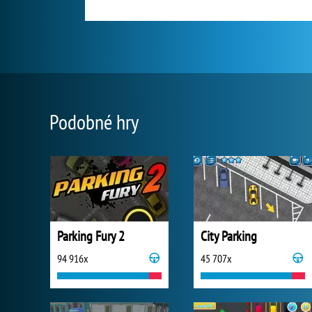
Podobné hry
Parking Fury 2
City Parking
94 916x
45 707x