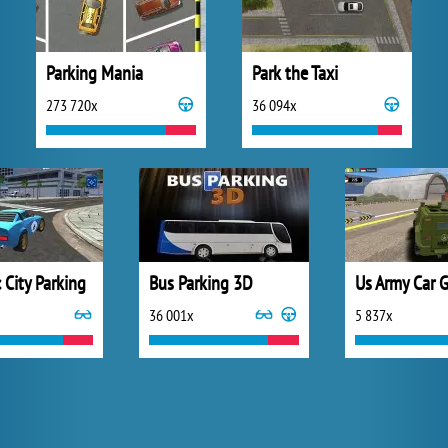
Parking Mania
Park the Taxi
273 720x
36 094x
c City Parking
Bus Parking 3D
36 001x
5 837x