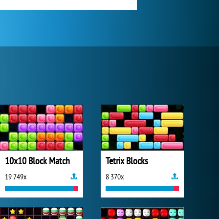
10x10 Block Match
Tetrix Blocks
19 749x
8 370x