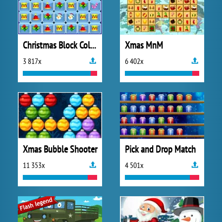
Christmas Block Collapse
Xmas MnM
3 817x
6 402x
Xmas Bubble Shooter
Pick and Drop Match
11 353x
4 501x