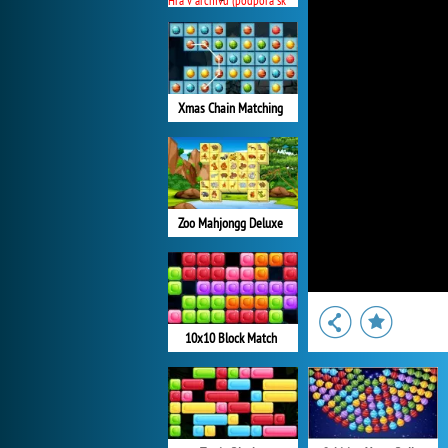
Hra v archivu (podpora skončila)
Xmas Chain Matching
Zoo Mahjongg Deluxe
10x10 Block Match