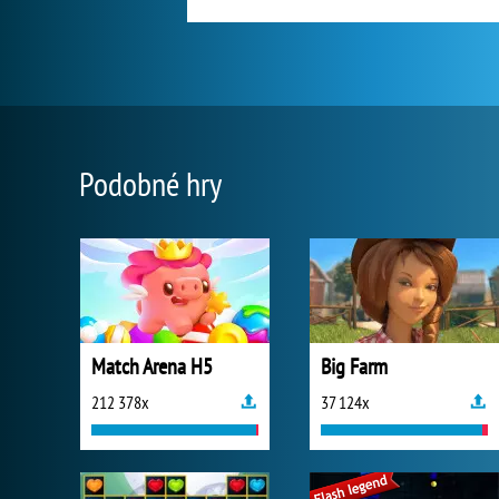
Podobné hry
Match Arena H5
Big Farm
212 378x
37 124x