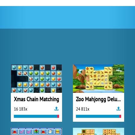
Xmas Chain Matching
Zoo Mahjongg Deluxe
16 183x
24 811x