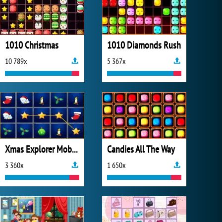
1010 Christmas
1010 Diamonds Rush
10 789x
5 367x
Xmas Explorer Mobile
Candies All The Way
3 360x
1 650x