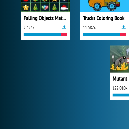
Falling Objects Match
Trucks Coloring Book
2 424x
11 587x
122 010x