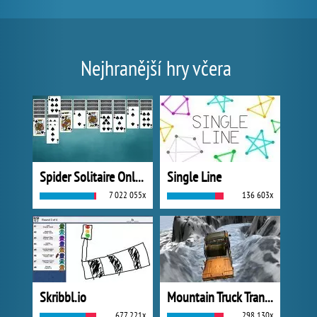
Nejhranější hry včera
Spider Solitaire Online
Single Line
7 022 055x
136 603x
Skribbl.io
Mountain Truck Transport
677 221x
298 130x