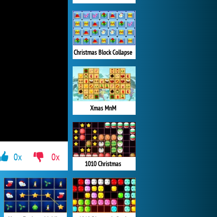
Christmas Block Collapse
Xmas MnM
0x
0x
1010 Christmas