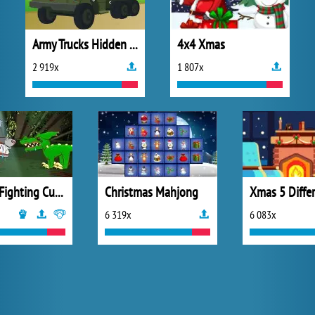
Army Trucks Hidden Letters
4x4 Xmas
2 919x
1 807x
Mutant Fighting Cup 2016
Christmas Mahjong
Xmas 5 Diffe
6 319x
6 083x