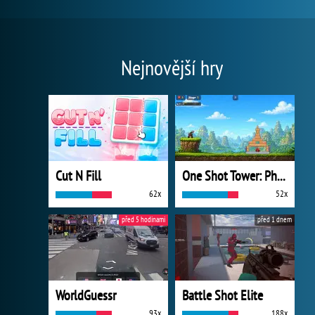
Nejnovější hry
Cut N Fill
One Shot Tower: Physics Destroyer
62x
52x
před 5 hodinami
před 1 dnem
WorldGuessr
Battle Shot Elite
93x
188x