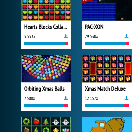
Hearts Blocks Collapse
PAC-XON
5 553x
79 530x
Orbiting Xmas Balls
Xmas Match Deluxe
7 500x
12 157x