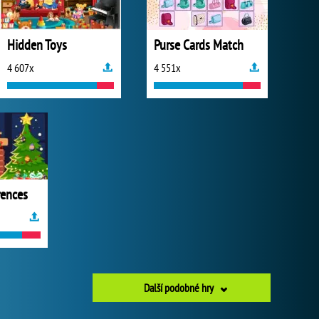
Hidden Toys
Purse Cards Match
4 607x
4 551x
rences
Další podobné hry