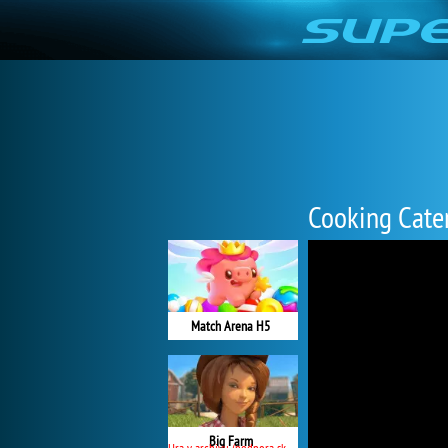
Cooking Cater
Match Arena H5
Big Farm