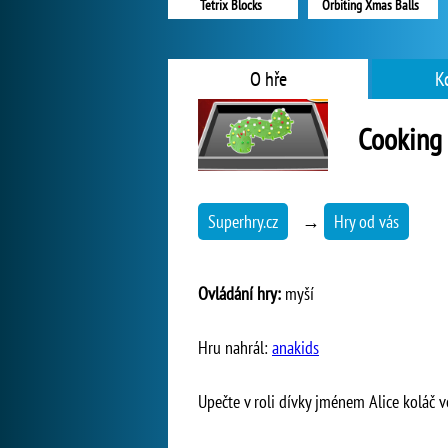
Tetrix Blocks
Orbiting Xmas Balls
O hře
K
Cooking 
Superhry.cz
→
Hry od vás
Ovládání hry:
myší
Hru nahrál:
anakids
Upečte v roli dívky jménem Alice koláč 