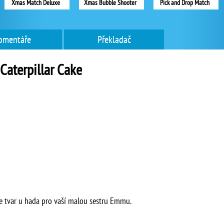
Xmas Match Deluxe
Xmas Bubble Shooter
Pick and Drop Match
omentáře
Překladač
Caterpillar Cake
ve tvar u hada pro vaší malou sestru Emmu.