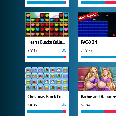
Hearts Blocks Collapse
PAC-XON
5 551x
79 514x
Christmas Block Collapse
3 814x
6 676x