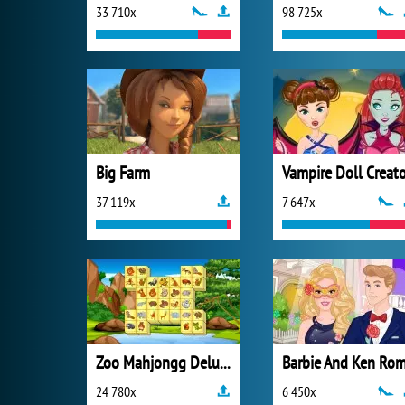
33 710x
98 725x
Big Farm
Vampire Doll Creato
37 119x
7 647x
Zoo Mahjongg Deluxe
24 780x
6 450x