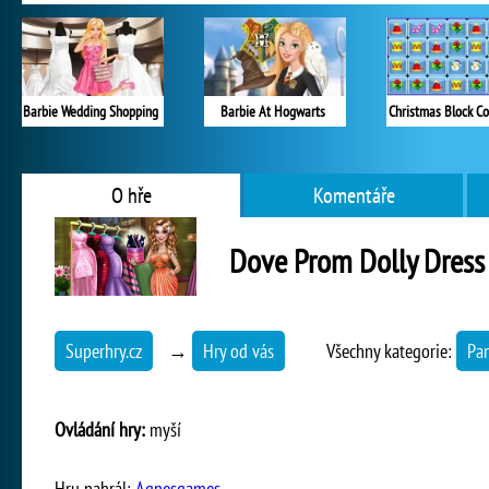
Barbie Wedding Shopping
Barbie At Hogwarts
Christmas Block Co
O hře
Komentáře
Dove Prom Dolly Dress
Superhry.cz
→
Hry od vás
Všechny kategorie:
Pa
Ovládání hry:
myší
Hru nahrál:
Agnesgames