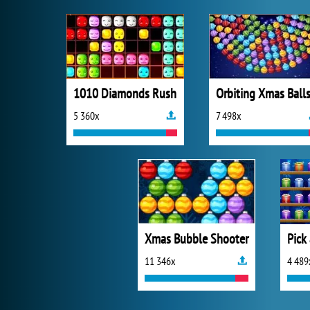
1010 Diamonds Rush
Orbiting Xmas Ball
5 360x
7 498x
Xmas Bubble Shooter
Pick
11 346x
4 489