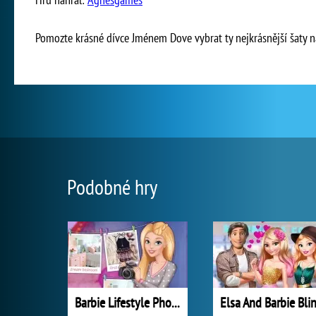
Pomozte krásné dívce Jménem Dove vybrat ty nejkrásnější šaty na
Podobné hry
Barbie Lifestyle Photographer