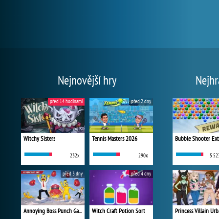
Nejnovější hry
Nejhr
před 14 hodinami
před 2 dny
Witchy Sisters
Tennis Masters 2026
Bubble Shooter Ex
232x
290x
5 52
před 3 dny
před 4 dny
Annoying Boss Punch Game
Witch Craft Potion Sort