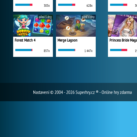
303x
628x
3
před 5 dny
před 6 dny
Forest Match 4
Merge Lagoon
Princess Bride Mag
857x
1 447x
1
Nastavení
© 2004 - 2026 Superhry.cz ® - Online hry zdarma