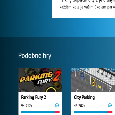
každém kole je vaším úkolem parko
Podobné hry
Parking Fury 2
City Parking
94 912x
45 702x