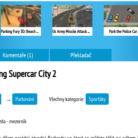
Parking Fury 3D: Beach City
Us Army Missile Attack Army Truck Driving
Park the Police Car
Komentáře (1)
Překladač
ng Supercar City 2
→
Parkování
Všechny kategorie:
Sporťáky
rzda - mezerník
 dílem parádní závodní flashovky, ve které se můžete těšit na celkem 