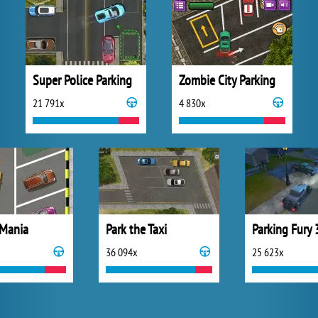
Super Police Parking
Zombie City Parking
21 791x
4 830x
 Mania
Park the Taxi
36 094x
25 623x