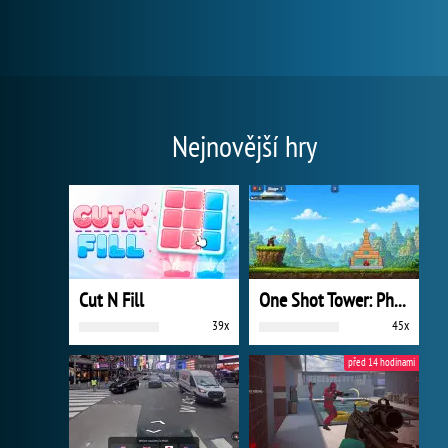
Nejnovější hry
Cut N Fill
One Shot Tower: Physics Destroyer
39x
45x
před 14 hodinami