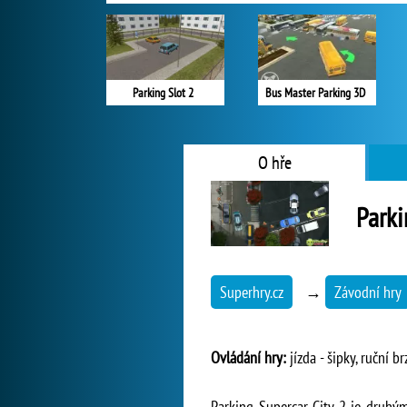
Parking Slot 2
Bus Master Parking 3D
O hře
Parki
Superhry.cz
→
Závodní hry
Ovládání hry:
jízda - šipky, ruční b
Parking Supercar City 2 je druhým