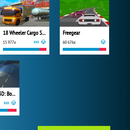
18 Wheeler Cargo Simulator 2
Freegear
15 977x
60 676x
Parking Fury 3D: Bounty Hunter