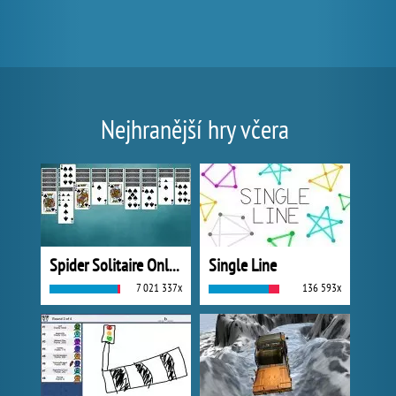
Nejhranější hry včera
Spider Solitaire Online
Single Line
7 021 337x
136 593x