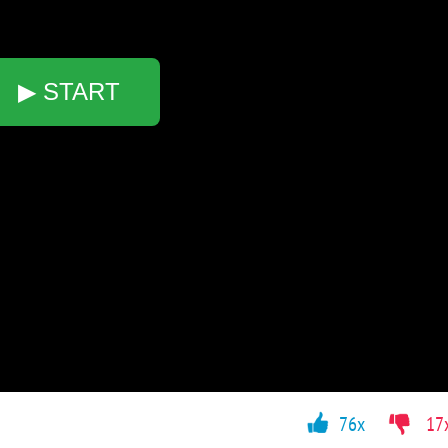
▶ START
76x
17