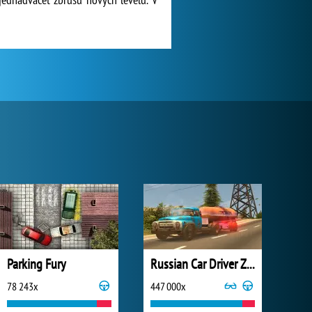
Parking Fury
Russian Car Driver ZIL 130
78 243x
447 000x