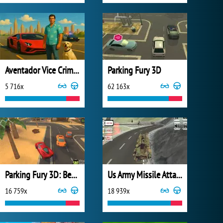
Aventador Vice Crime City
Parking Fury 3D
5 716x
62 163x
Parking Fury 3D: Beach City
Us Army Missile Attack Army Truck Driving
16 759x
18 939x