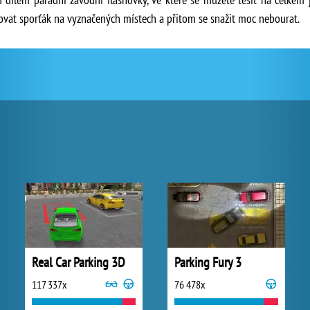
vat sporťák na vyznačených místech a přitom se snažit moc nebourat.
Real Car Parking 3D
Parking Fury 3
117 337x
76 478x