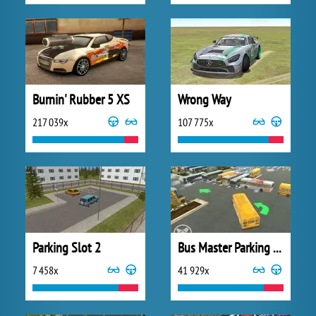
Burnin' Rubber 5 XS
Wrong Way
217 039x
107 775x
Parking Slot 2
Bus Master Parking 3D
7 458x
41 929x