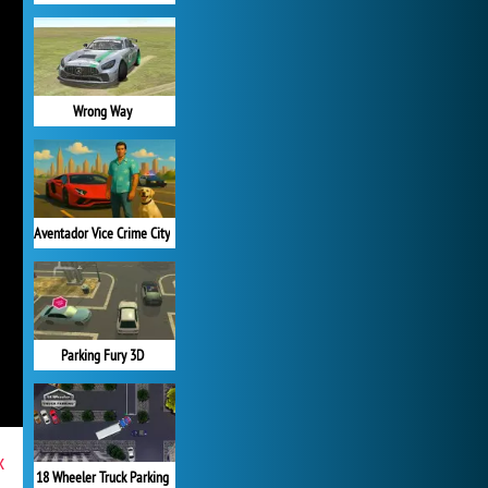
Wrong Way
Aventador Vice Crime City
Parking Fury 3D
x
18 Wheeler Truck Parking