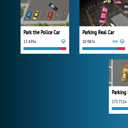
Park the Police Car
Parking Real Car
13 439x
10 987x
Parking
273 711x