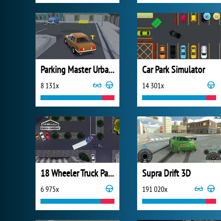
Parking Master Urban Challenges
Car Park Simulator
8 131x
14 301x
18 Wheeler Truck Parking
Supra Drift 3D
6 975x
191 020x