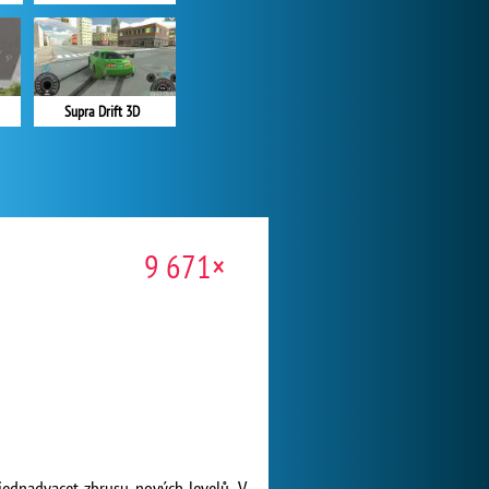
Supra Drift 3D
9 671×
jednadvacet zbrusu nových levelů. V