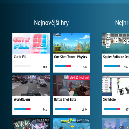
Nejnovější hry
Nejhr
Cut N Fill
One Shot Tower: Physics Destroyer
Spider Solitaire On
46x
48x
7 02
před 20 hodinami
WorldGuessr
Battle Shot Elite
Skribbl.io
54x
163x
67
před 2 dny
před 3 dny