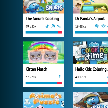
The Smurfs Cooking
Dr Panda's Airport
49 535x
19 487x
Kitten Match
Hello
37 528x
40 129x