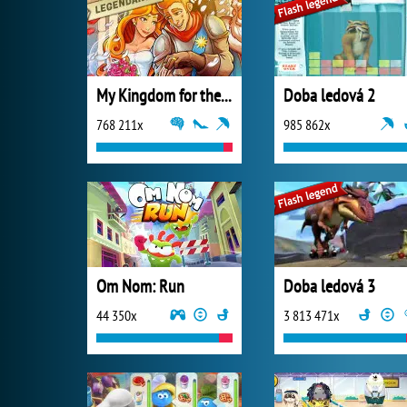
My Kingdom for the Princess Plná verze
Doba ledová 2
768 211x
985 862x
Om Nom: Run
Doba ledová 3
44 350x
3 813 471x