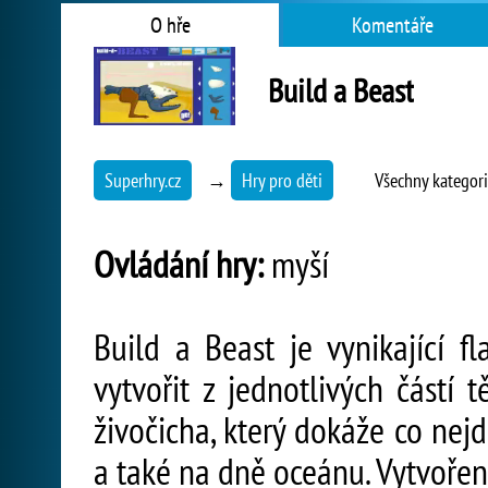
O hře
Komentáře
Build a Beast
Superhry.cz
→
Hry pro děti
Všechny kategor
Ovládání hry:
myší
Build a Beast je vynikající 
vytvořit z jednotlivých částí 
živočicha, který dokáže co nejd
a také na dně oceánu. Vytvořen