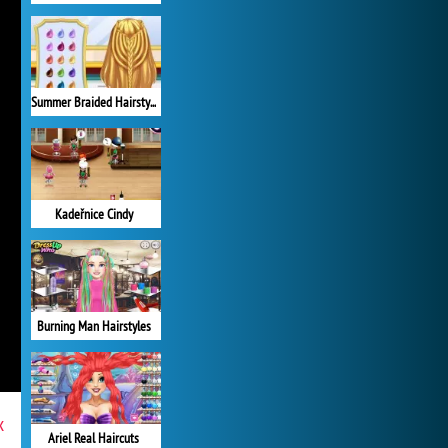
Summer Braided Hairstyles
Kadeřnice Cindy
Burning Man Hairstyles
x
Ariel Real Haircuts