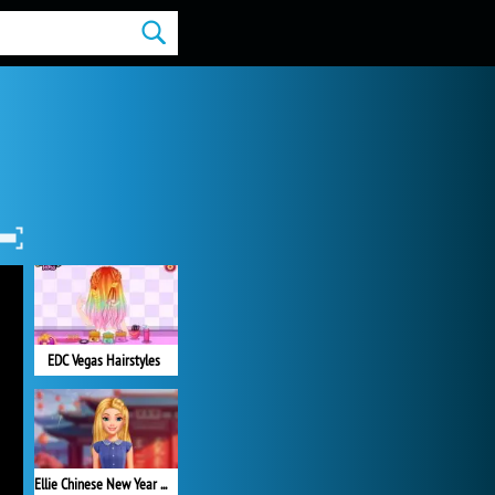
EDC Vegas Hairstyles
Ellie Chinese New Year Celebration