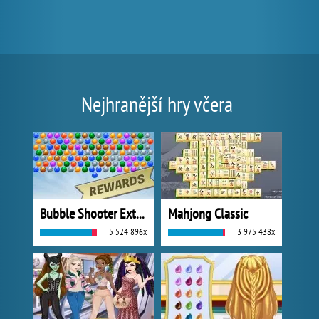
Nejhranější hry včera
Bubble Shooter Extreme
Mahjong Classic
5 524 896x
3 975 438x