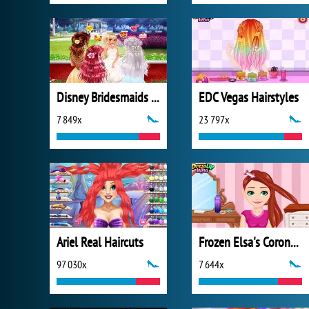
Disney Bridesmaids Hair Salon
EDC Vegas Hairstyles
7 849x
23 797x
Ariel Real Haircuts
Frozen Elsa's Coronation Hairstyle
97 030x
7 644x