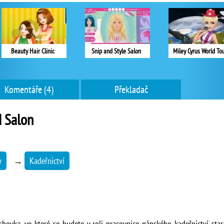
Beauty Hair Clinic
Snip and Style Salon
Miley Cyrus World To
Komentáře (4)
Překladač
 Salon
y
→
Kadeřnictví
shovka, ve které se budete v roli pracovnice pánského kadeřnictví sta