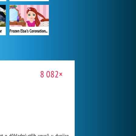
ur
Frozen Elsa's Coronation Hairstyle
8 082×
rat o důkladný střih vousů u dvojice