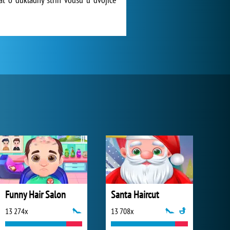
Funny Hair Salon
Santa Haircut
13 274x
13 708x