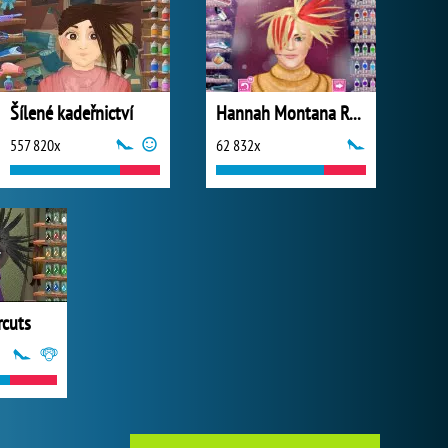
Šílené kadeřnictví
Hannah Montana Real Haircuts
557 820x
62 832x
rcuts