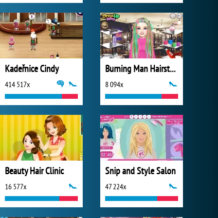
Kadeřnice Cindy
Burning Man Hairstyles
414 517x
8 094x
Beauty Hair Clinic
Snip and Style Salon
16 577x
47 224x