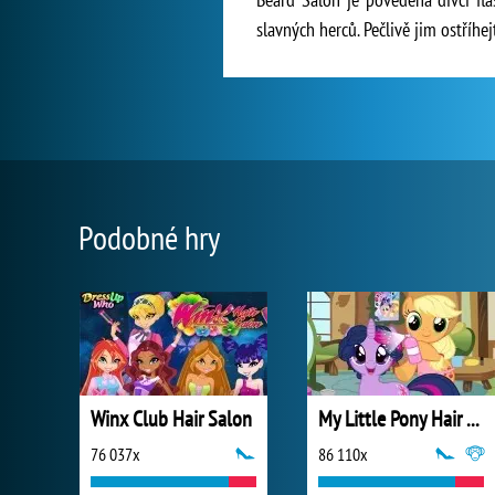
slavných herců. Pečlivě jim ostříhej
Podobné hry
Winx Club Hair Salon
My Little Pony Hair Salon
76 037x
86 110x