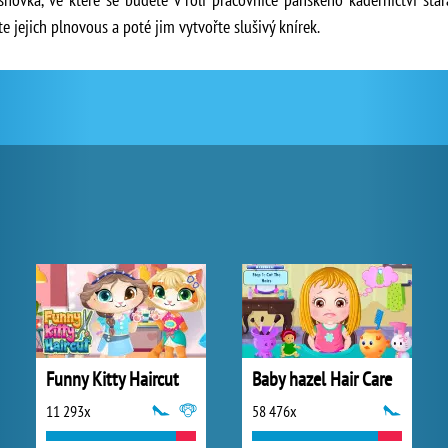
te jejich plnovous a poté jim vytvořte slušivý knírek.
Funny Kitty Haircut
Baby hazel Hair Care
11 293x
58 476x