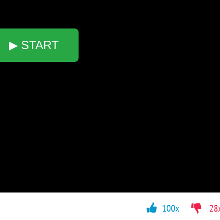
▶ START
100x
28