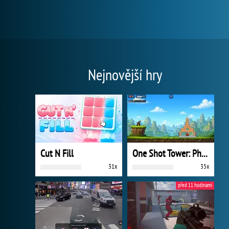
Nejnovější hry
Cut N Fill
One Shot Tower: Physics Destroyer
31x
35x
před 11 hodinami