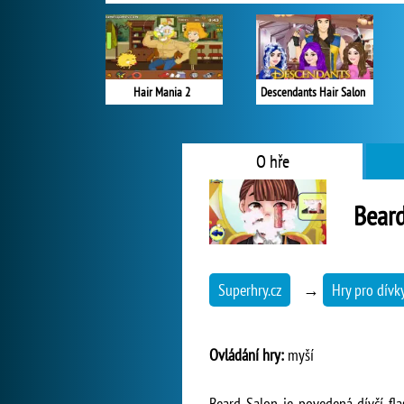
Hair Mania 2
Descendants Hair Salon
O hře
Beard
Superhry.cz
→
Hry pro dívk
Ovládání hry:
myší
Beard Salon je povedená dívčí fla