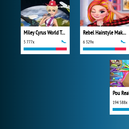
Miley Cyrus World Tour
Rebel Hairstyle Makeover
5 777x
6 329x
Pou Real
194 588x