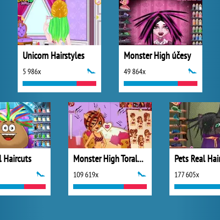
Unicorn Hairstyles
Monster High účesy
5 986x
49 864x
 Haircuts
Monster High Toralei Stripe Hairstyle
Pets Real Hai
109 619x
177 605x