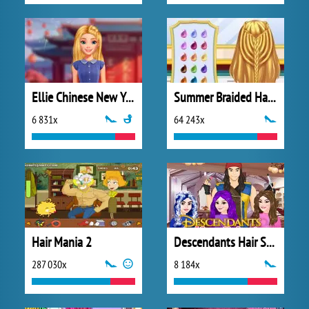
Ellie Chinese New Year Celebration
Summer Braided Hairstyles
6 831x
64 243x
Hair Mania 2
Descendants Hair Salon
287 030x
8 184x