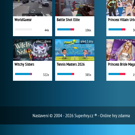
WorldGuessr
Battle Shot Elite
44x
106x
3
před 1 dnem
před 3 dny
Witchy Sisters
Tennis Masters 2026
Princess Bride Mag
322x
385x
1
Nastavení
© 2004 - 2026 Superhry.cz ® - Online hry zdarma