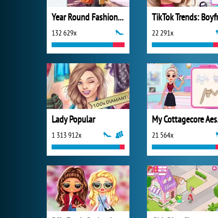
Year Round Fashionista: Elsa
132 629x
22 291x
Lady Popular
My C
1 313 912x
21 564x