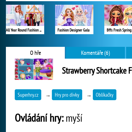
All Year Round Fashion Addict Belle
Fashion Designer Gala
Bffs Fresh Spring
O hře
Komentáře (6)
Strawberry Shortcake 
Superhry.cz
→
Hry pro dívky
→
Oblíkačky
Ovládání hry:
myší