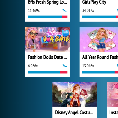
Bffs Fresh Spring Look
GirlsPlay City
11 469x
34 017x
Fashion Dolls Date Battle
6 966x
13 046x
Disney Angel Costumes