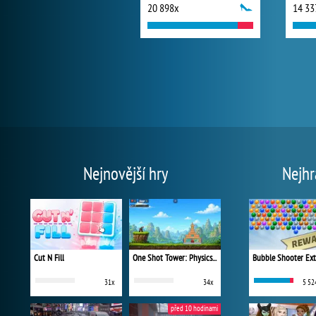
20 898x
14 33
Nejnovější hry
Nejhr
Cut N Fill
One Shot Tower: Physics Destroyer
Bubble Shooter Ex
31x
34x
5 52
před 10 hodinami