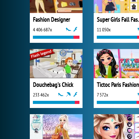
Fashion Designer
Super Girl
4 406 687x
11 050x
Douchebag's Chick
Tictoc Paris Fashion
233 462x
7 572x