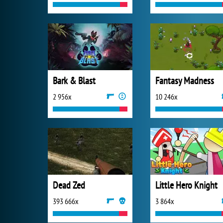
Bark & Blast
Fantasy Madness
2 956x
10 246x
Dead Zed
Little Hero Knight
393 666x
3 864x