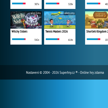
307x
328x
40
před 5 dny
před 6 dny
Witchy Sisters
Tennis Masters 2026
Shortie's Kingdom 
542x
614x
10
Nastavení
© 2004 - 2026 Superhry.cz ® - Online hry zdarma