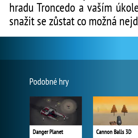
hradu Troncedo a vaším úkole
snažit se zůstat co možná nejd
Podobné hry
Danger Planet
Cannon Balls 3D