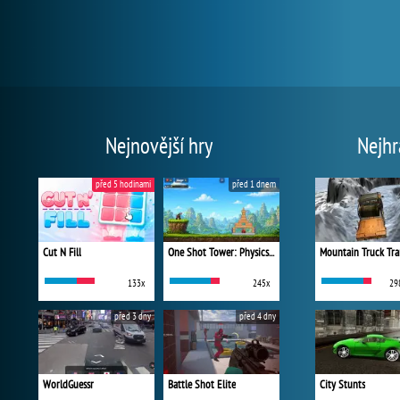
Nejnovější hry
Nejhr
před 5 hodinami
před 1 dnem
Cut N Fill
One Shot Tower: Physics Destroyer
Mountain Truck Tra
133x
245x
29
před 3 dny
před 4 dny
WorldGuessr
Battle Shot Elite
City Stunts