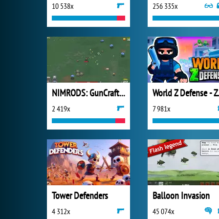
10 538x
256 335x
NIMRODS: GunCraft Survivor
World Z 
2 419x
7 981x
Tower Defenders
Balloon Invasion
4 312x
45 074x