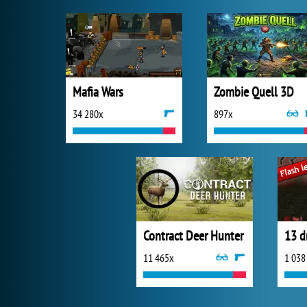
Mafia Wars
Zombie Quell 3D
34 280x
897x
Contract Deer Hunter
13 d
11 465x
1 038