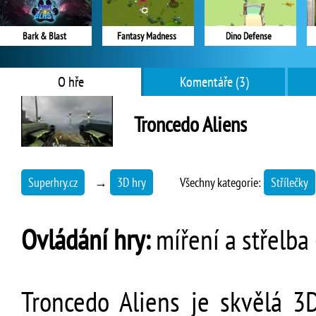
Bark & Blast
Fantasy Madness
Dino Defense
O hře
Komentáře (3)
Troncedo Aliens
Superhry.cz
→
3D hry
Všechny kategorie:
Střílečky
Ovládání hry:
míření a střelba 
Troncedo Aliens je skvělá 3D