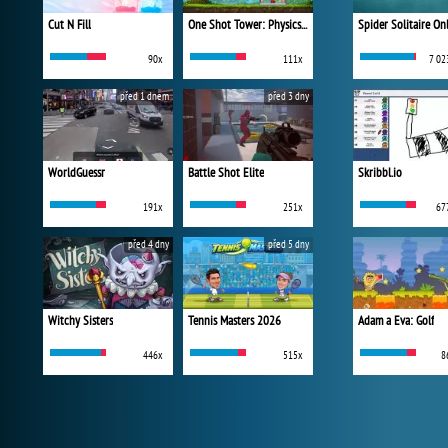
Cut N Fill
One Shot Tower: Physics Destroyer
Spider Solitaire On
90x
111x
7 02
před 1 dnem
před 3 dny
WorldGuessr
Battle Shot Elite
Skribbl.io
191x
251x
67
před 4 dny
před 5 dny
Witchy Sisters
Tennis Masters 2026
Adam a Eva: Golf
446x
515x
8