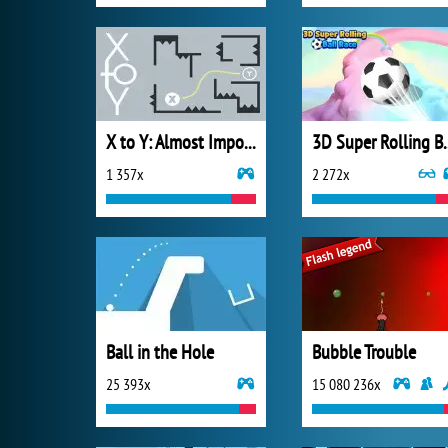
X to Y: Almost Impossible
3D Super R
1 357x
2 272x
Ball in the Hole
Bubble Trouble
25 393x
15 080 236x