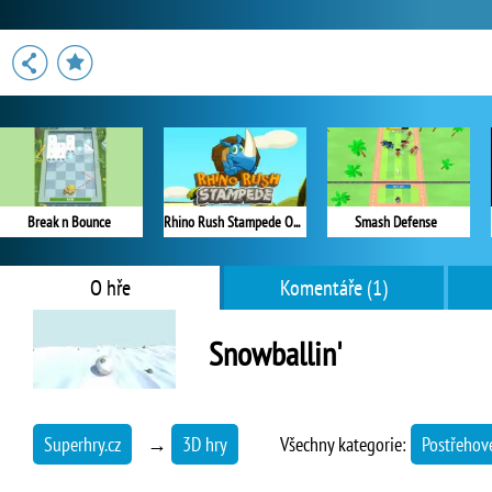
Break n Bounce
Rhino Rush Stampede Online
Smash Defense
O hře
Komentáře (1)
Snowballin'
Superhry.cz
→
3D hry
Všechny kategorie:
Postřehov