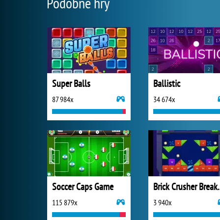
Podobné hry
Super Balls
Ballistic
87 984x
34 674x
Soccer Caps Game
Brick Crus
115 879x
3 940x