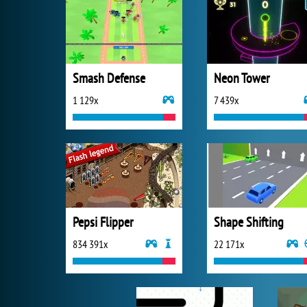
Smash Defense
Neon Tower
1 129x
7 439x
Pepsi Flipper
Shape Shifting
834 391x
22 171x