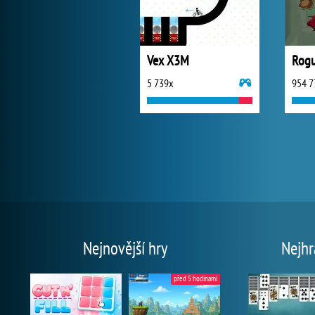
Vex X3M
Rogu
5 739x
954 7
Nejnovější hry
Nejhr
před 5 hodinami