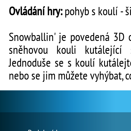
Ovládání hry:
pohyb s koulí - š
Snowballin' je povedená 3D 
sněhovou kouli kutálejíc
Jednoduše se s koulí kutálej
nebo se jim můžete vyhýbat, c