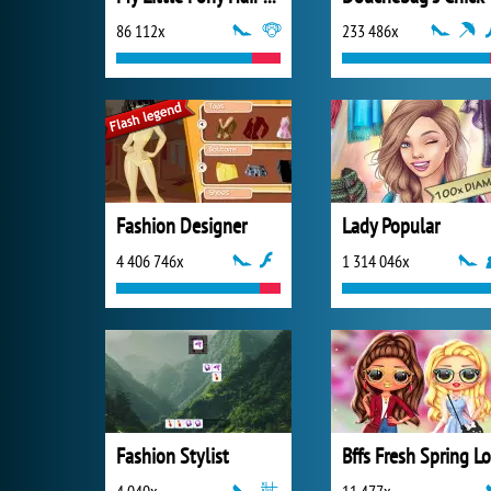
86 112x
233 486x
Fashion Designer
Lady Popular
4 406 746x
1 314 046x
Fashion Stylist