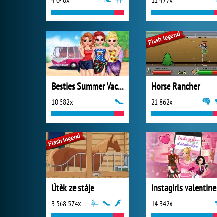
4 040x
11 477x
Besties Summer Vacation
Horse Rancher
10 582x
21 862x
Útěk ze stáje
Insta
3 568 574x
14 342x