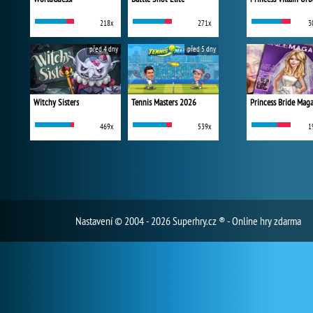
218x
271x
3
před 4 dny
před 5 dny
Witchy Sisters
Tennis Masters 2026
Princess Bride Mag
469x
539x
1
Nastavení
© 2004 - 2026 Superhry.cz ® - Online hry zdarma