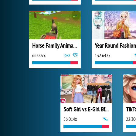
Horse Family Animal Simulator 3D
66 007x
132 642x
Soft Girl vs E-Girl Bffs Looks
56 014x
22 30