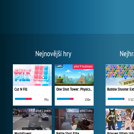
Nejnovější hry
Nejhr
před 9 hodinami
Cut N Fill
One Shot Tower: Physics Destroyer
Bubble Shooter Ex
95x
150x
5 52
před 1 dnem
před 3 dny
WorldGuessr
Battle Shot Elite