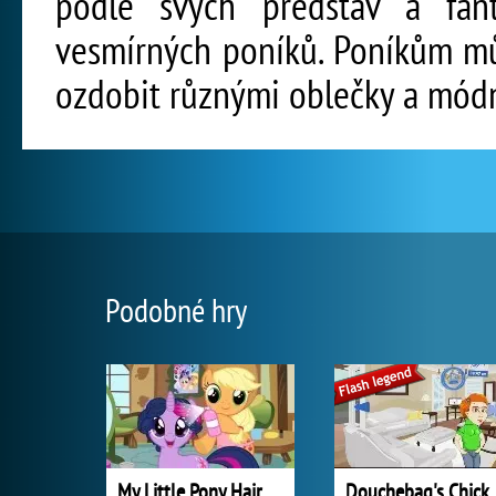
podle svých představ a fanta
vesmírných poníků. Poníkům můž
ozdobit různými oblečky a mód
Podobné hry
My Little Pony Hair Salon
Douchebag's Chick