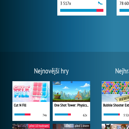
3 517x
78 60
Nejnovější hry
Nejhr
Cut N Fill
One Shot Tower: Physics Destroyer
Bubble Shooter Ex
74x
62x
5 52
před 10 hodinami
před 1 dnem