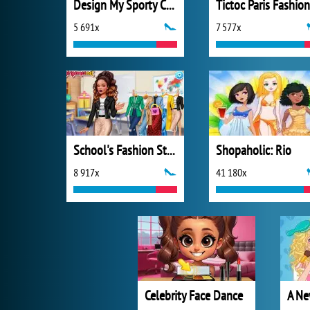
Design My Sporty Chic Outfit
Tictoc Paris Fashion
5 691x
7 577x
School's Fashion Stars
Shopaholic: Rio
8 917x
41 180x
Celebrity Face Dance