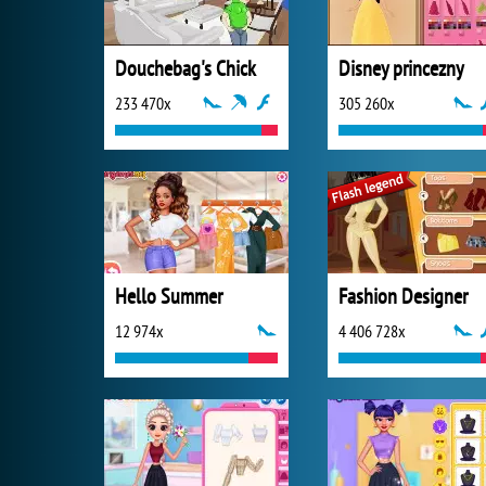
Douchebag's Chick
Disney princezny
233 470x
305 260x
Hello Summer
Fashion Designer
12 974x
4 406 728x