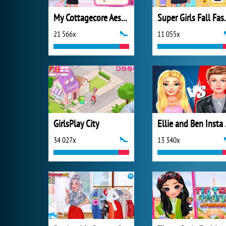
My Cottagecore Aesthetic Look
Super Girl
21 566x
11 055x
GirlsPlay City
Elli
34 027x
13 340x