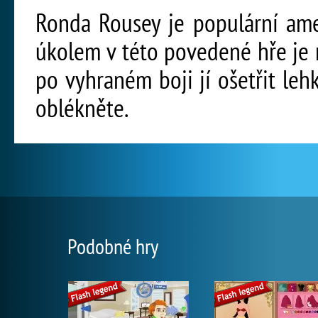
Ronda Rousey je populární ame
úkolem v této povedené hře je 
po vyhraném boji jí ošetřit leh
oblékněte.
Podobné hry