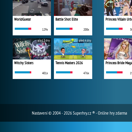
WorldGuessr
Battle Shot Elite
129x
208x
3
před 3 dny
před 4 dny
Witchy Sisters
Tennis Masters 2026
Princess Bride Mag
401x
476x
1
Nastavení
© 2004 - 2026 Superhry.cz ® - Online hry zdarma