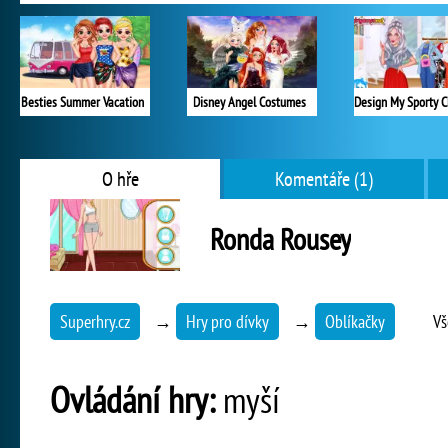
Besties Summer Vacation
Disney Angel Costumes
O hře
Komentáře (1)
Ronda Rousey
Superhry.cz
→
Hry pro dívky
→
Oblíkačky
Vš
Ovládání hry:
myší