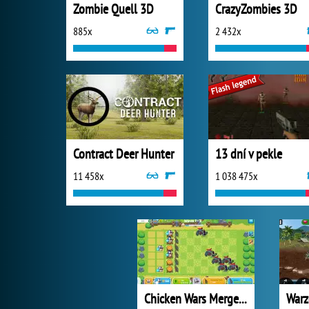
Zombie Quell 3D
CrazyZombies 3D
885x
2 432x
Contract Deer Hunter
13 dní v pekle
11 458x
1 038 475x
Chicken Wars Merge Connect