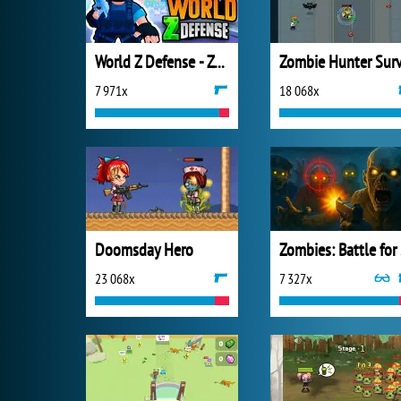
World Z Defense - Zombie Defense
7 971x
18 068x
Doomsday Hero
Zo
23 068x
7 327x