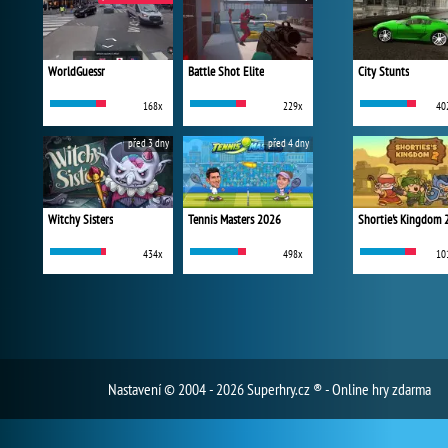
WorldGuessr
Battle Shot Elite
City Stunts
168x
229x
40
před 3 dny
před 4 dny
Witchy Sisters
Tennis Masters 2026
Shortie's Kingdom 
434x
498x
10
Nastavení
© 2004 - 2026 Superhry.cz ® - Online hry zdarma