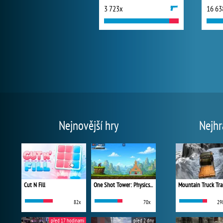
3 723x
16 63
Nejnovější hry
Nejhr
Cut N Fill
One Shot Tower: Physics Destroyer
Mountain Truck Tra
82x
70x
29
před 17 hodinami
před 2 dny