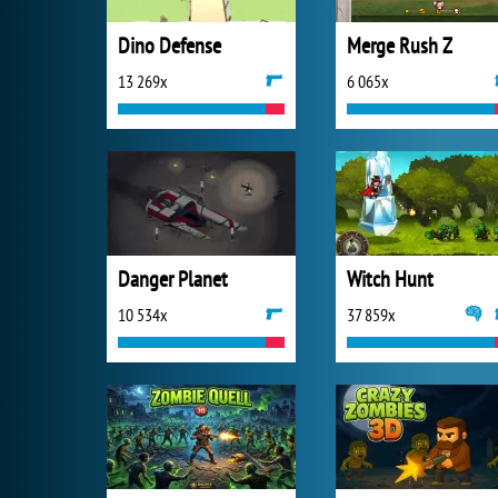
Dino Defense
Merge Rush Z
13 269x
6 065x
Danger Planet
Witch Hunt
10 534x
37 859x