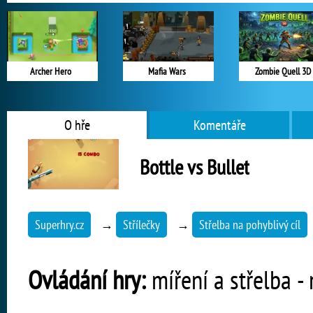
Archer Hero
Mafia Wars
Zombie Quell 3D
O hře
Komentáře
Bottle vs Bullet
Superhry.cz
→
Střílečky
→
Střelba na pohyblivý cíl
Ovládání hry:
míření a střelba -