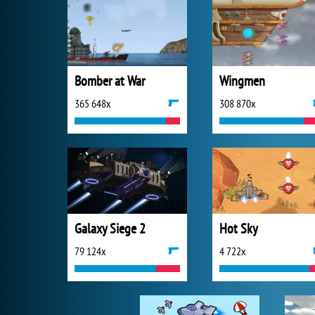
Bomber at War
Wingmen
365 648x
308 870x
Galaxy Siege 2
Hot Sky
79 124x
4 722x