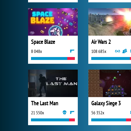
Space Blaze
Air Wars 2
8 048x
108 685x
The Last Man
Galaxy Siege 3
21 550x
56 352x