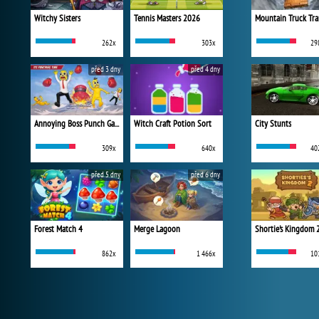
Witchy Sisters
Tennis Masters 2026
Mountain Truck Tra
262x
303x
29
před 3 dny
před 4 dny
Annoying Boss Punch Game
Witch Craft Potion Sort
City Stunts
309x
640x
40
před 5 dny
před 6 dny
Forest Match 4
Merge Lagoon
Shortie's Kingdom 
862x
1 466x
10