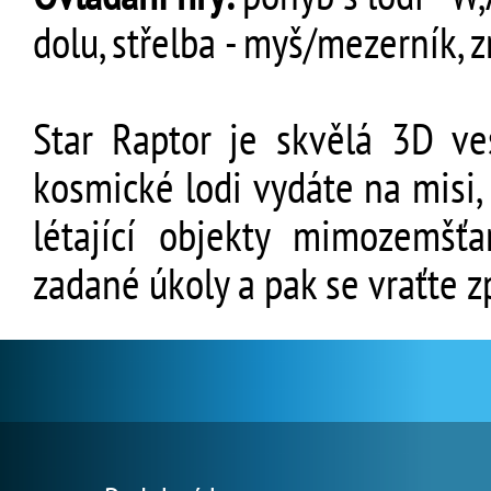
dolu, střelba - myš/mezerník, z
Star Raptor je skvělá 3D ve
kosmické lodi vydáte na misi
létající objekty mimozemšť
zadané úkoly a pak se vraťte z