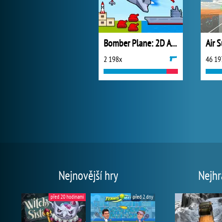
Bomber Plane: 2D Air Strike
Air S
2 198x
46 19
Nejnovější hry
Nejhr
před 20 hodinami
před 2 dny