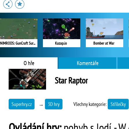
NIMRODS: GunCraft Survivor
Kazap.io
Bomber at War
O hře
Komentáře
Star Raptor
Superhry.cz
→
3D hry
Všechny kategorie:
Střílečky
Ovládání hry:
pohyb s lodí - W,