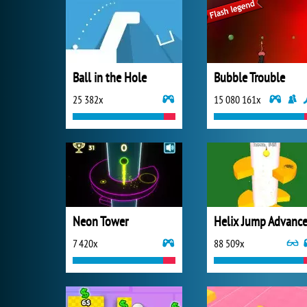
Ball in the Hole
Bubble Trouble
25 382x
15 080 161x
Neon Tower
Helix Jump Advanc
7 420x
88 509x