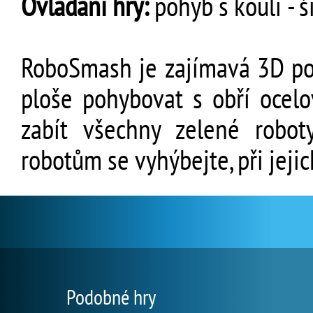
Ovládání hry:
pohyb s koulí - š
RoboSmash je zajímavá 3D pos
ploše pohybovat s obří ocel
zabít všechny zelené robo
robotům se vyhýbejte, při jeji
Podobné hry