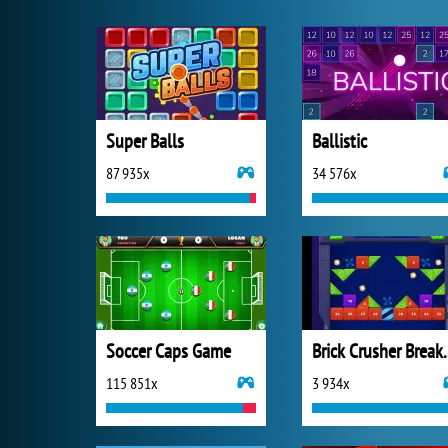
Super Balls
Ballistic
87 935x
34 576x
Soccer Caps Game
Brick Crus
115 851x
3 934x