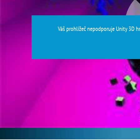
Váš prohlížeč nepodporuje Unity 3D hry