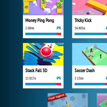
Money Ping Pong
Tricky Kick
2 084x
54 803x
Stack Fall 3D
Soccer Dash
11 017x
5 156x