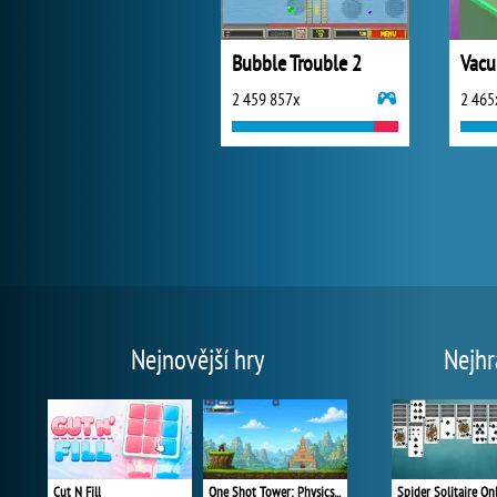
Bubble Trouble 2
Vacu
2 459 857x
2 465
Nejnovější hry
Nejhr
Cut N Fill
One Shot Tower: Physics Destroyer
Spider Solitaire On