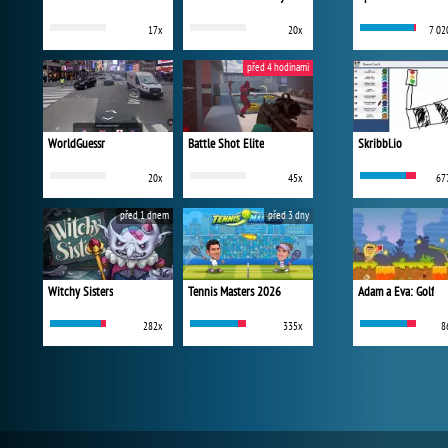
17x
20x
7 02
před 4 hodinami
WorldGuessr
Battle Shot Elite
Skribbl.io
20x
45x
67
před 1 dnem
před 3 dny
Witchy Sisters
Tennis Masters 2026
Adam a Eva: Golf
282x
335x
8