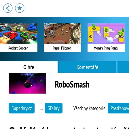
Rocket Soccer
Pepsi Flipper
Money Ping Pong
O hře
Komentáře
RoboSmash
Superhry.cz
→
3D hry
Všechny kategorie:
Postřehov