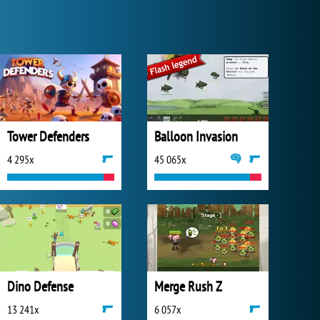
Tower Defenders
Balloon Invasion
4 295x
45 065x
Dino Defense
Merge Rush Z
13 241x
6 057x