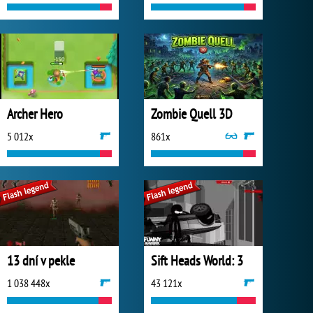
Archer Hero
Zombie Quell 3D
5 012x
861x
13 dní v pekle
Sift Heads World: 3
1 038 448x
43 121x