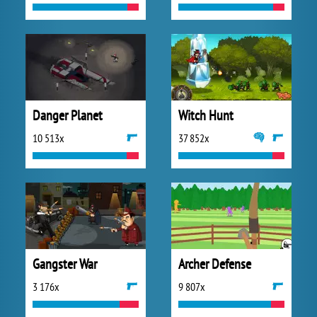
Danger Planet
Witch Hunt
10 513x
37 852x
Gangster War
Archer Defense
3 176x
9 807x