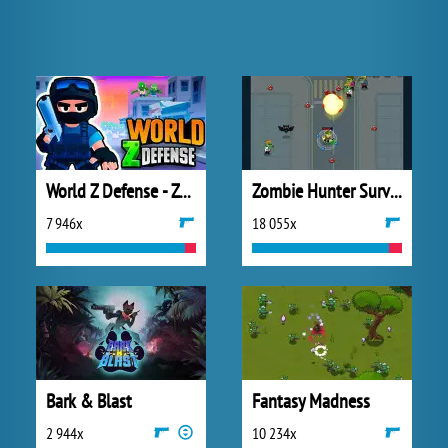
World Z Defense - Zombie Defense
Zombie Hunter Survival
7 946x
18 055x
Bark & Blast
Fantasy Madness
2 944x
10 234x