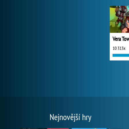
Vera To
10 313x
Nejnovější hry