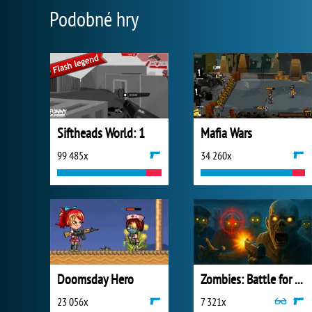
Podobné hry
Siftheads World: 1
Mafia Wars
99 485x
34 260x
Doomsday Hero
Zombies: Battle for Survival
23 056x
7 321x