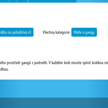
řelba na pohyblivý cíl
Všechny kategorie:
Mafie a gangy
kého prostředí gangů z podsvětí. V každém kole musíte splnit krátkou m
udbou.