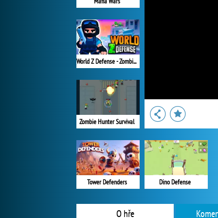
Mafia Wars
World Z Defense - Zombie Defense
Zombie Hunter Survival
Tower Defenders
Dino Defense
O hře
Komen