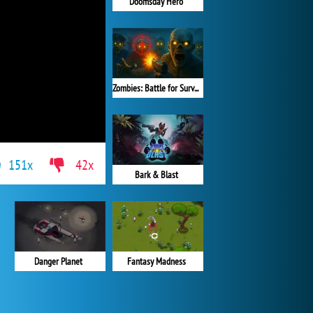
Doomsday Hero
Zombies: Battle for Survival
151x
42x
Bark & Blast
Danger Planet
Fantasy Madness