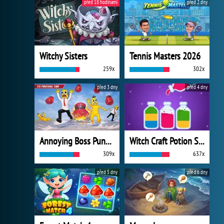
před 18 hodinami
před 2 dny
Witchy Sisters
Tennis Masters 2026
259x
302x
před 3 dny
před 4 dny
Annoying Boss Punch Game
Witch Craft Potion Sort
309x
637x
před 5 dny
před 6 dny