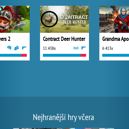
wers 2
Contract Deer Hunter
Grandma Apoc
11 438x
6 413x
Nejhranější hry včera