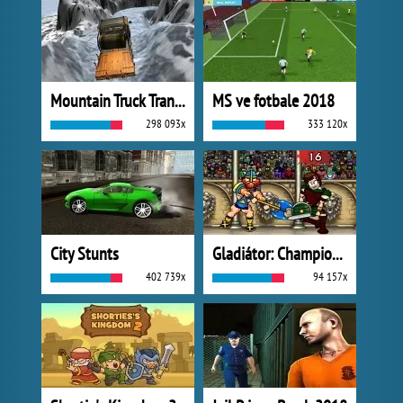
Mountain Truck Transport
MS ve fotbale 2018
298 093x
333 120x
City Stunts
Gladiátor: Champions Sprint
402 739x
94 157x