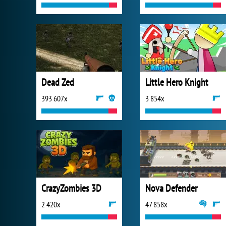
Dead Zed
Little Hero Knight
393 607x
3 854x
CrazyZombies 3D
Nova Defender
2 420x
47 858x