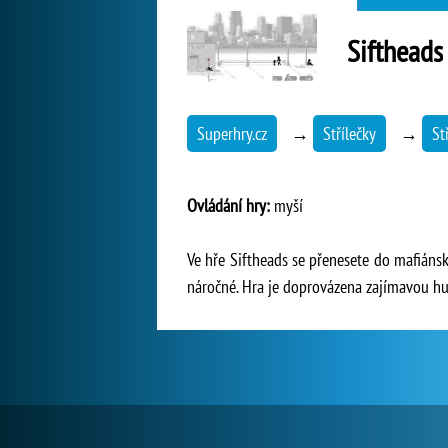
Siftheads
Superhry.cz
→
Střílečky
→
St
Ovládání hry:
myší
Ve hře Siftheads se přenesete do mafiáns
náročné. Hra je doprovázena zajímavou h