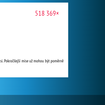
518 369×
isi. Pokročilejší mise už mohou být poměrně