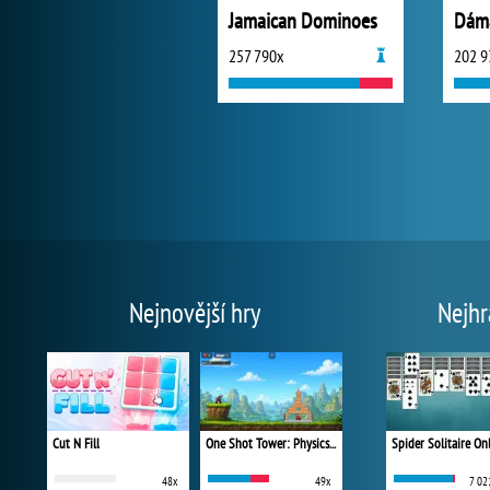
Jamaican Dominoes
Dám
257 790x
202 9
Nejnovější hry
Nejhr
Cut N Fill
One Shot Tower: Physics Destroyer
Spider Solitaire On
48x
49x
7 02