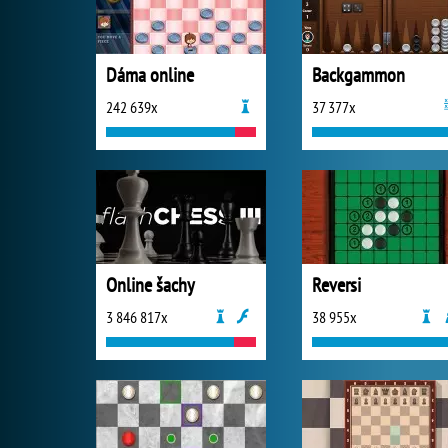
Dáma online
Backgammon
242 639x
37 377x
Online šachy
Reversi
3 846 817x
38 955x