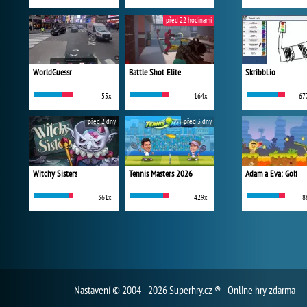
před 22 hodinami
WorldGuessr
Battle Shot Elite
Skribbl.io
55x
164x
67
před 2 dny
před 3 dny
Witchy Sisters
Tennis Masters 2026
Adam a Eva: Golf
361x
429x
8
Nastavení
© 2004 - 2026 Superhry.cz ® - Online hry zdarma