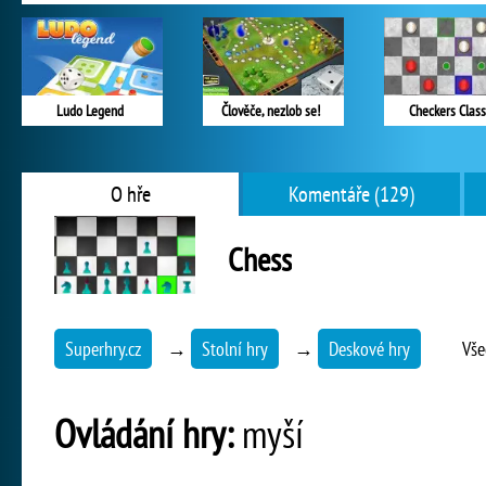
Ludo Legend
Člověče, nezlob se!
Checkers Class
O hře
Komentáře (129)
Chess
Superhry.cz
→
Stolní hry
→
Deskové hry
Vše
Ovládání hry:
myší