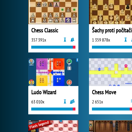
Chess Classic
Šachy proti počítači
357 391x
1 359 878x
Ludo Wizard
Chess Move
63 010x
2 651x