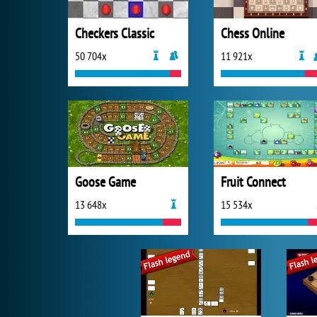
Checkers Classic
Chess Online
50 704x
11 921x
Goose Game
Fruit Connect
13 648x
15 534x