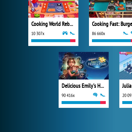
Cooking World Reborn
10 307x
86 660x
Delicious Emily's Hopes & Fears
Juli
90 416x
20 09