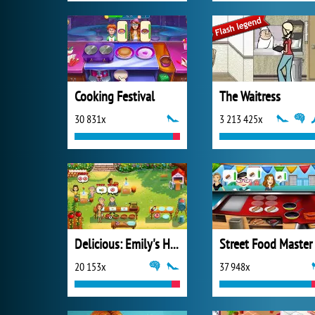
Cooking Festival
The Waitress
30 831x
3 213 425x
Delicious: Emily's Home Sweet Home
20 153x
37 948x