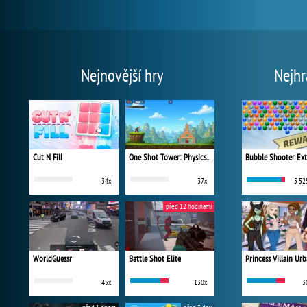
Nejnovější hry
Nejhr
Cut N Fill
One Shot Tower: Physics Destroyer
Bubble Shooter Ex
34x
37x
5 52
před 12 hodinami
WorldGuessr
Battle Shot Elite
45x
130x
3