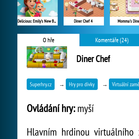
Delicious: Emily's New Beginning
Diner Chef 4
Momma's Din
O hře
Komentáře (24)
Diner Chef
Superhry.cz
→
Hry pro dívky
→
Virtuální zamě
Ovládání hry:
myší
Hlavním hrdinou virtuálního