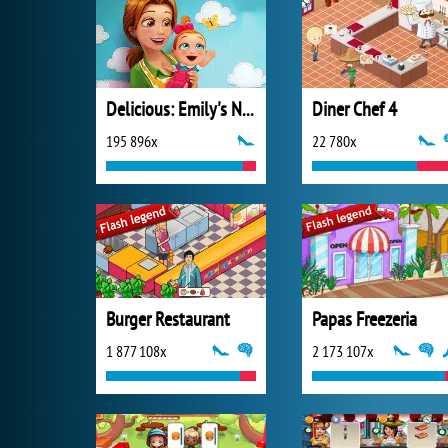
Delicious: Emily's New Beginning
Diner Chef 4
195 896x
22 780x
Burger Restaurant
Papas Freezeria
1 877 108x
2 173 107x