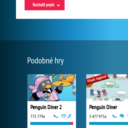
Rozbalit popis
Podobné hry
Penguin Diner 2
Penguin Diner
775 779x
3 477 975x