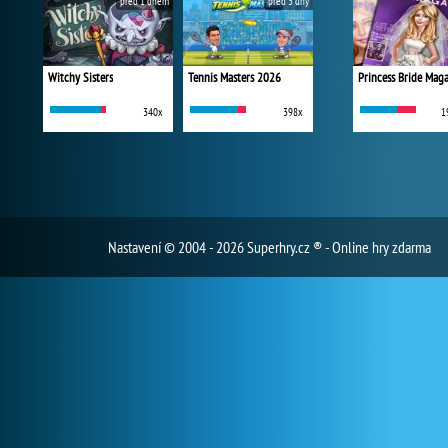
před 1 dnem
před 3 dny
Witchy Sisters
Tennis Masters 2026
Princess Bride Mag
340x
398x
1
Nastavení
© 2004 - 2026 Superhry.cz ® - Online hry zdarma