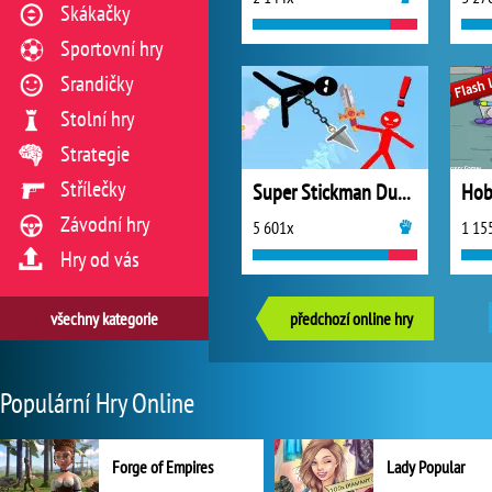
Skákačky
Sportovní hry
Srandičky
Stolní hry
Strategie
Střílečky
Super Stickman Duelist
Hob
Závodní hry
5 601x
1 15
Hry od vás
všechny kategorie
předchozí online hry
Populární Hry Online
Forge of Empires
Lady Popular