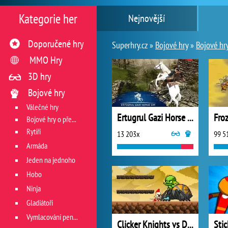
Kategorie her
Nejnovější
Doporučené hry
Superhry.cz »
Bojové hry
»
Bojové hry
MMO Hry
3D hry
Bojové hry
Válečné hry
Ertugrul Gazi Horse Sim
Fro
Bojové hry o přežití
Rytíři
13 203x
99 5
Armáda
Jeden na jednoho
Hobo
Ninja
Gladiátoři
Vymlacování peněz
Clicker Knights vs Dragons