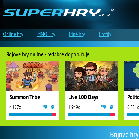
Online hry
MMO Hry
Plné hry
Profily
Bojové hry online - redakce doporučuje
Summon Tribe
Live 100 Days
Polit
4 127x
1 949x
6 881x
Bojové hry 