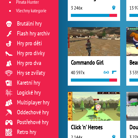
Pinata Hunter
3 246x
13 9
Všechny kategorie
Brutální hry
Flash hry archiv
Hry pro děti
Hry pro dívky
Commando Girl
Bea
Hry pro dva
Hry se zvířaty
40 597x
3 53
Karetní hry
Logické hry
Multiplayer hry
Oddechové hry
Postřehové hry
Click 'n' Heroes
Dou
Retro hry
2 144x
3 27