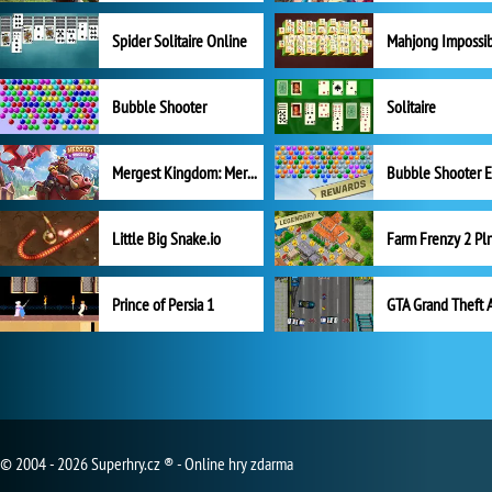
Spider Solitaire Online
Mahjong Impossi
Bubble Shooter
Solitaire
Mergest Kingdom: Merge Puzzle
Little Big Snake.io
Prince of Persia 1
GTA Grand Theft 
© 2004 - 2026 Superhry.cz ® - Online hry zdarma