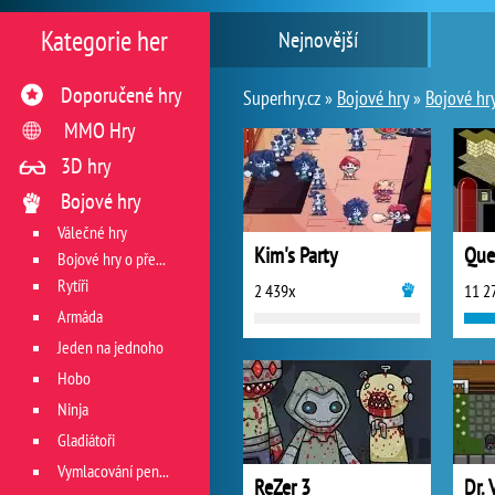
Kategorie her
Nejnovější
Doporučené hry
Superhry.cz »
Bojové hry
»
Bojové hry
MMO Hry
3D hry
Bojové hry
Válečné hry
Kim's Party
Que
Bojové hry o přežití
Rytíři
2 439x
11 2
Armáda
Jeden na jednoho
Hobo
Ninja
Gladiátoři
Vymlacování peněz
ReZer 3
Dr. 