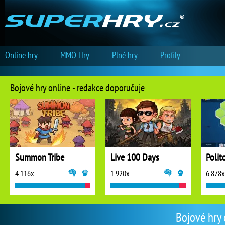
Online hry
MMO Hry
Plné hry
Profily
Bojové hry online - redakce doporučuje
Summon Tribe
Live 100 Days
Polit
4 116x
1 920x
6 878x
Bojové hry 