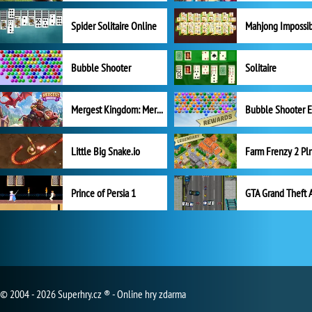
Spider Solitaire Online
Mahjong Impossi
Bubble Shooter
Solitaire
Mergest Kingdom: Merge Puzzle
Little Big Snake.io
Prince of Persia 1
GTA Grand Theft 
© 2004 - 2026 Superhry.cz ® - Online hry zdarma