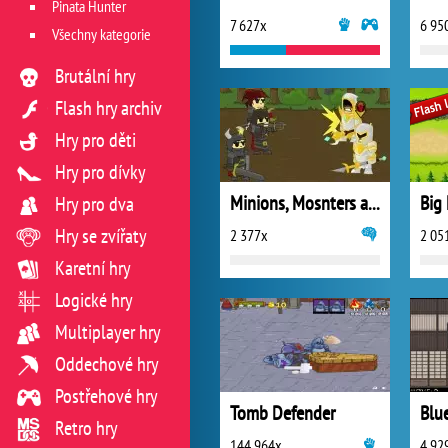
Pinata Hunter
7 627x
6 95
Všechny kategorie
Brutální hry
Flash hry archiv
Hry pro děti
Hry pro dívky
Minions, Mosnters and Madness
Hry pro dva
Hry se zvířaty
2 377x
2 05
Karetní hry
Logické hry
Multiplayer hry
Oddechové hry
Postřehové hry
Tomb Defender
Blu
Retro hry
144 964x
4 92