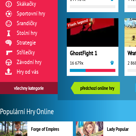
Skákačky
Sportovní hry
Srandičky
Stolní hry
Strategie
Střílečky
GhostFight 1
Wra
Závodní hry
16 679x
2 86
Hry od vás
všechny kategorie
předchozí online hry
Populární Hry Online
Forge of Empires
Lady Popular