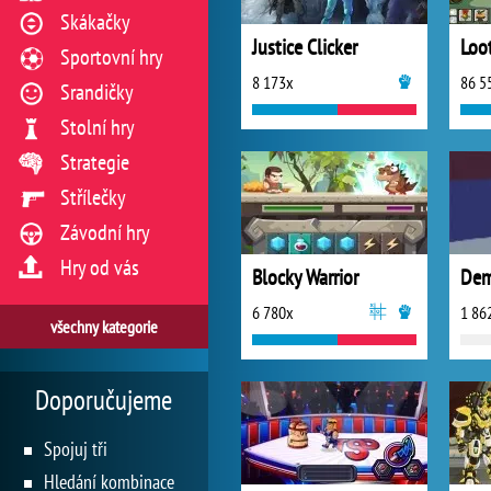
Skákačky
Justice Clicker
Loot
Sportovní hry
8 173x
86 5
Srandičky
Stolní hry
Strategie
Střílečky
Závodní hry
Hry od vás
Blocky Warrior
Dem
6 780x
1 86
všechny kategorie
Doporučujeme
Spojuj tři
Hledání kombinace