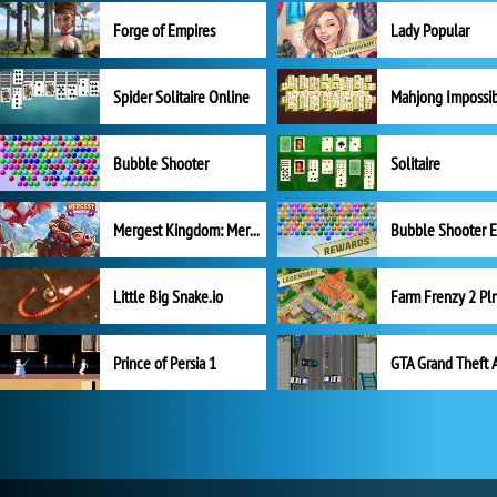
Forge of Empires
Lady Popular
Spider Solitaire Online
Mahjong Impossi
Bubble Shooter
Solitaire
Mergest Kingdom: Merge Puzzle
Little Big Snake.io
Prince of Persia 1
GTA Grand Theft 