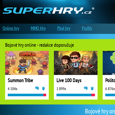
Online hry
MMO Hry
Plné hry
Profily
Bojové hry online - redakce doporučuje
Summon Tribe
Live 100 Days
Polit
4 104x
1 899x
6 876x
Bojové hry on