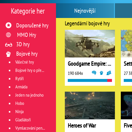
Kategorie her
Nejnovější
Legendární bojové hry
Doporučené hry
MMO Hry
3D hry
Bojové hry
Válečné hry
Goodgame Empire: World War 3
Sett
Bojové hry o přežití
190 684x
27 3
Rytíři
Armáda
Jeden na jednoho
Hobo
Ninja
Gladiátoři
Heroes of War
Fiv
Vymlacování peněz