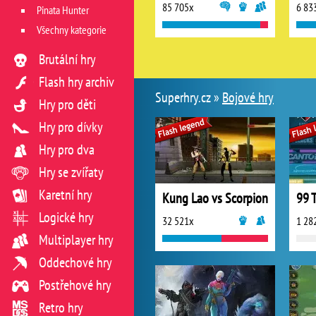
85 705x
6 83
Pinata Hunter
Všechny kategorie
Brutální hry
Flash hry archiv
Superhry.cz »
Bojové hry
Hry pro děti
Hry pro dívky
Hry pro dva
Hry se zvířaty
Karetní hry
Kung Lao vs Scorpion
99 T
Logické hry
32 521x
1 28
Multiplayer hry
Oddechové hry
Postřehové hry
Retro hry