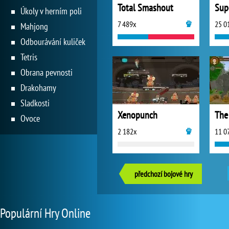
Total Smashout
Sup
Úkoly v herním poli
7 489x
25 0
Mahjong
Odbourávání kuliček
Tetris
Obrana pevnosti
Drakohamy
Sladkosti
Xenopunch
Ovoce
2 182x
11 0
předchozí bojové hry
Populární Hry Online