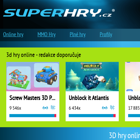
Online hry
MMO Hry
Plné hry
Profily
3d hry online - redakce doporučuje
Screw Masters 3D Puzzle
Unblock it Atlantis
Unblo
9 546x
6 434x
17 885
3D hry onli