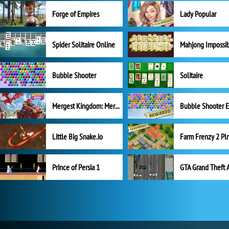
Forge of Empires
Lady Popular
Spider Solitaire Online
Mahjong Impossi
Bubble Shooter
Solitaire
Mergest Kingdom: Merge Puzzle
Little Big Snake.io
Prince of Persia 1
GTA Grand Theft 