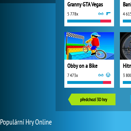
Granny GTA Vegas
5 778x
4 61
Obby on a Bike
Hit
7 473x
3 80
předchozí 3D hry
Populární Hry Online