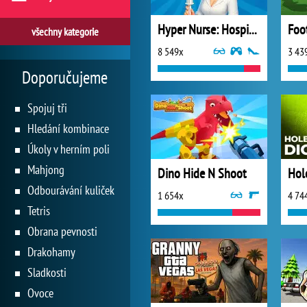
Hyper Nurse: Hospital Games
Foo
všechny kategorie
8 549x
3 43
Doporučujeme
Spojuj tři
Hledání kombinace
Úkoly v herním poli
Mahjong
Dino Hide N Shoot
Hol
Odbourávání kuliček
1 654x
4 74
Tetris
Obrana pevnosti
Drakohamy
Sladkosti
Ovoce