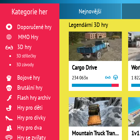
Kategorie her
Nejnovější
Legendární 3D hry
Doporučené hry
MMO Hry
3D hry
3D střílečky
3D závody
Cargo Drive
Wor
Bojové hry
234 063x
1 82
Brutální hry
Flash hry archiv
Hry pro děti
Hry pro dívky
Hry pro dva
Mountain Truck Transport
1v1
Hry se zvířaty