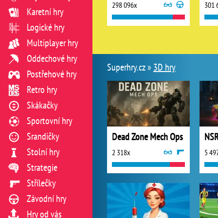
298 096x
301 
Karetní hry
Logické hry
Multiplayer hry
Oddechové hry
Superhry.cz »
3D hry
Postřehové hry
Retro hry
Skákačky
Sportovní hry
Srandičky
Dead Zone Mech Ops
Stolní hry
2 318x
5 49
Strategie
Střílečky
Závodní hry
Hry od vás