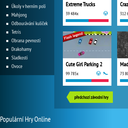
Extreme Trucks
Craz
Úkoly v herním poli
39 484x
312 
Mahjong
Odbourávání kuliček
Tetris
Obrana pevnosti
Drakohamy
Sladkosti
Cute Girl Parking 2
Ovoce
99 785x
73 8
předchozí závodní hry
Populární Hry Online