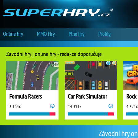
Online hry
MMO Hry
Plné hry
Profily
Závodní hry | online hry - redakce doporučuje
Formula Racers
Car Park Simulator
Rock 
3 164x
14 311x
4 321x
Závodní hry on