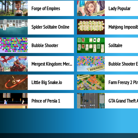
Forge of Empires
Lady Popular
Spider Solitaire Online
Mahjong Impossi
Bubble Shooter
Solitaire
Mergest Kingdom: Merge Puzzle
Little Big Snake.io
Prince of Persia 1
GTA Grand Theft 