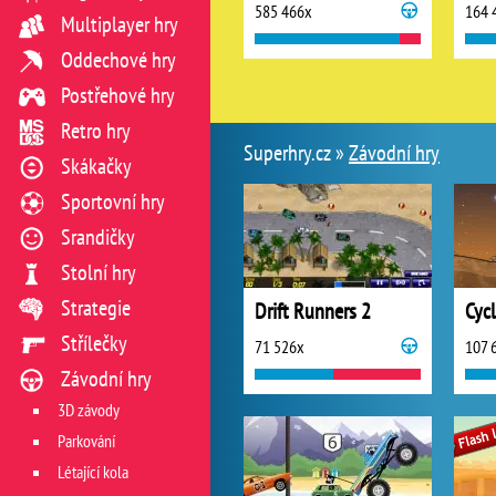
585 466x
164 
Multiplayer hry
Oddechové hry
Postřehové hry
Retro hry
Superhry.cz »
Závodní hry
Skákačky
Sportovní hry
Srandičky
Stolní hry
Strategie
Drift Runners 2
Cyc
Střílečky
71 526x
107 
Závodní hry
3D závody
Parkování
Létající kola