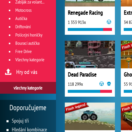
Zabiják za volantem
Motocross
Renegade Racing
Extr
Autíčka
1 353 913x
34 8
Driftování
Policejní honičky
Bourací autíčka
Free Drive
Všechny kategorie
Hry od vás
Dead Paradise
Ghos
118 299x
55 9
všechny kategorie
Doporučujeme
Spojuj tři
Hledání kombinace