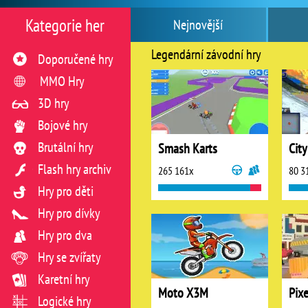
Kategorie her
Nejnovější
Legendární závodní hry
Doporučené hry
MMO Hry
3D hry
Bojové hry
Brutální hry
Smash Karts
City
Flash hry archiv
265 161x
80 3
Hry pro děti
Hry pro dívky
Hry pro dva
Hry se zvířaty
Karetní hry
Moto X3M
Pix
Logické hry