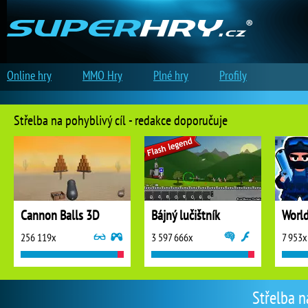
Online hry
MMO Hry
Plné hry
Profily
Střelba na pohyblivý cíl - redakce doporučuje
Cannon Balls 3D
Bájný lučištník
256 119x
3 597 666x
7 953x
Střelba n