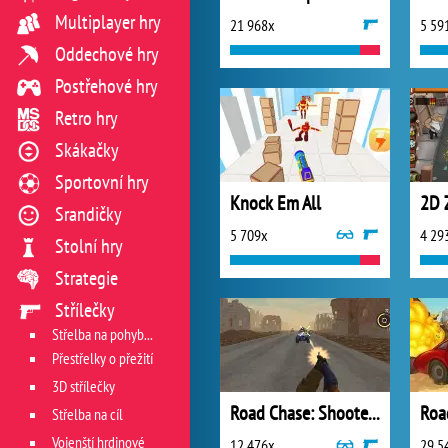
Multiplayer hry
21 968x
5 59
Oddechové hry
Postřehové hry
Retro hry
Skákačky
Sportovní hry
Knock Em All
2D 
Srandičky
5 709x
4 29
Stolní hry
Strategie
Střílečky
Střelba na pohyblivý cíl
Přestřelky o přežití
3D střílečky
Road Chase: Shooter Realistic Guns
Střelba na cíl
Vojenští hrdinové
12 476x
29 5