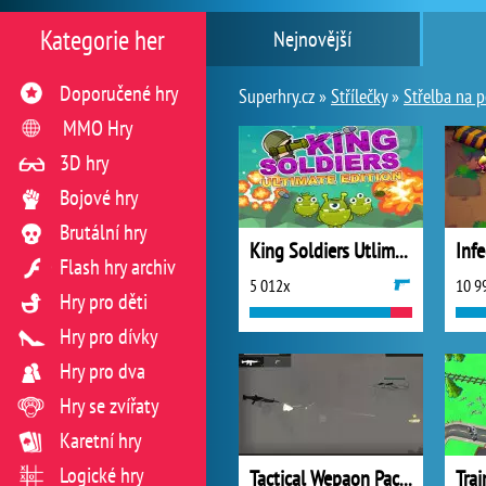
Kategorie her
Nejnovější
Doporučené hry
Superhry.cz »
Střílečky
»
Střelba na p
MMO Hry
3D hry
Bojové hry
Brutální hry
King Soldiers Utlimate Edition
Inf
Flash hry archiv
5 012x
10 9
Hry pro děti
Hry pro dívky
Hry pro dva
Hry se zvířaty
Karetní hry
Logické hry
Tactical Wepaon Pack 2
Tra