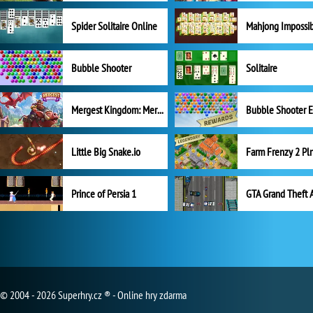
Spider Solitaire Online
Mahjong Impossi
Bubble Shooter
Solitaire
Mergest Kingdom: Merge Puzzle
Little Big Snake.io
Prince of Persia 1
GTA Grand Theft 
© 2004 - 2026 Superhry.cz ® - Online hry zdarma