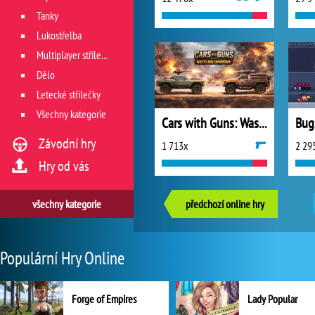
Tanky
Lukostřelba
Multiplayer střílečky
Dělo
Letecké střílečky
Všechny kategorie
Cars with Guns: Wasteland Showdown
Bug
Závodní hry
1 713x
2 29
Hry od vás
všechny kategorie
předchozí online hry
Populární Hry Online
Forge of Empires
Lady Popular