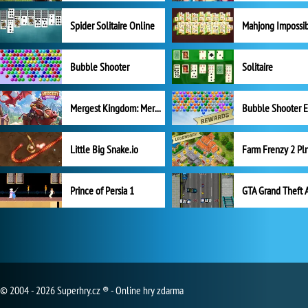
Spider Solitaire Online
Mahjong Impossi
Bubble Shooter
Solitaire
Mergest Kingdom: Merge Puzzle
Little Big Snake.io
Prince of Persia 1
GTA Grand Theft 
© 2004 - 2026 Superhry.cz ® - Online hry zdarma