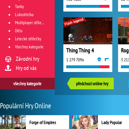
Tanky
Lukostřelba
Multiplayer střílečky
Dělo
Letecké střílečky
Všechny kategorie
Thing Thing 4
Rog
Závodní hry
1 279 709x
3 21
Hry od vás
všechny kategorie
předchozí online hry
Populární Hry Online
Forge of Empires
Lady Popular