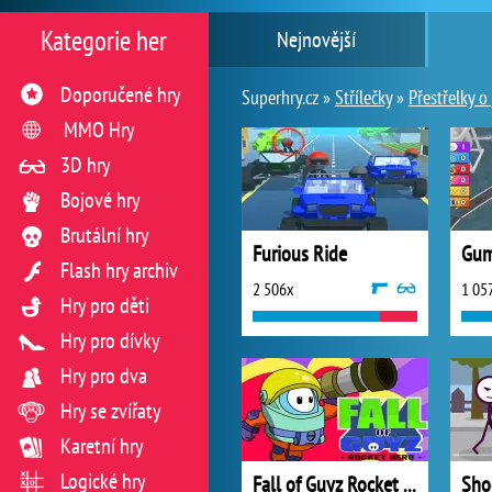
Kategorie her
Nejnovější
Doporučené hry
Superhry.cz »
Střílečky
»
Přestřelky o 
MMO Hry
3D hry
Bojové hry
Brutální hry
Furious Ride
Gum
Flash hry archiv
2 506x
1 05
Hry pro děti
Hry pro dívky
Hry pro dva
Hry se zvířaty
Karetní hry
Logické hry
Fall of Guyz Rocket Hero
Sho