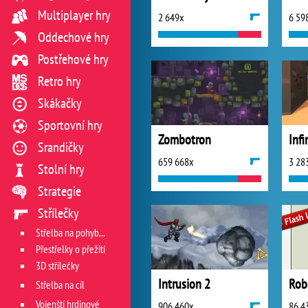
Multiplayer hry
2 649x
6 59
Oddechové hry
Postřehové hry
Retro hry
Skákačky
Sportovní hry
Zombotron
Infi
Srandičky
659 668x
3 28
Stolní hry
Strategie
Střílečky
Střelba na pohyblivý cíl
Přestřelky o přežití
3D střílečky
Intrusion 2
Rob
Střelba na cíl
Vojenští hrdinové
906 460x
86 4