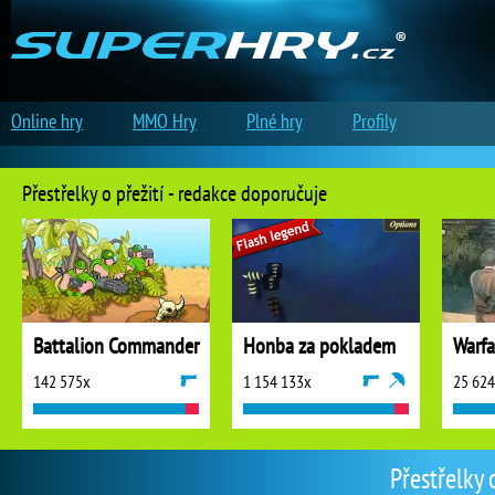
Online hry
MMO Hry
Plné hry
Profily
Přestřelky o přežití - redakce doporučuje
Battalion Commander
Honba za pokladem
142 575x
1 154 133x
25 62
Přestřelky 